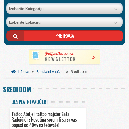
BAZA FIRMI
Izaberite Kategoriju
Izaberite Lokaciju
POSLOVNI OGLASI
AKCIJE I KATALOZI
BESPLATNI VAUČERI
»
»
SVET INFORMACIJA
Infostar
Besplatni Vaučeri
Sredi dom
SREDI DOM
USLUGE
BESPLATNI VAUČERI
Tattoo Atelje i tattoo majstor Saša
Radojčić iz Negotina spremili su za vas
popust od 40% na tetovaže!