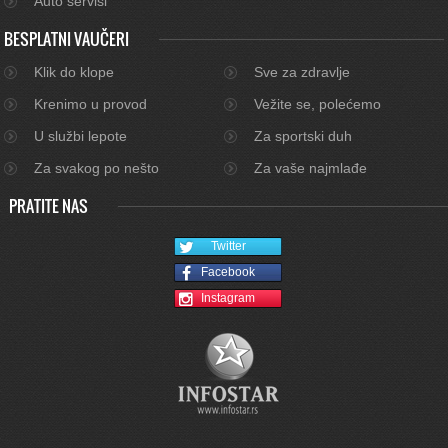
Auto servisi
BESPLATNI VAUČERI
Klik do klope
Sve za zdravlje
Krenimo u provod
Vežite se, polećemo
U službi lepote
Za sportski duh
Za svakog po nešto
Za vaše najmlađe
PRATITE NAS
Twitter
Facebook
Instagram