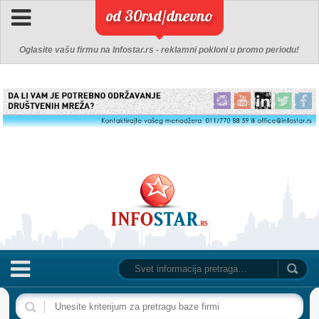
od 30rsd/dnevno
Oglasite vašu firmu na Infostar.rs - reklamni pokloni u promo periodu!
NASLOVNA