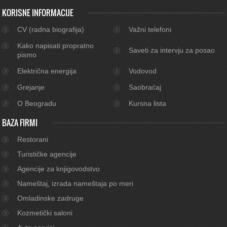
KORISNE INFORMACIJE
CV (radna biografija)
Važni telefoni
Kako napisati propratno
Saveti za intervju za posao
pismo
Električna energija
Vodovod
Grejanje
Saobraćaj
O Beogradu
Kursna lista
BAZA FIRMI
Restorani
Turističke agencije
Agencije za knjigovodstvo
Nameštaj, izrada nameštaja po meri
Omladinske zadruge
Kozmetički saloni