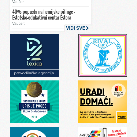
Vaučer:
40% popusta na hemijske pilinge –
Estetsko-edukativni centar Estera
Vaučer:
VIDI SVE