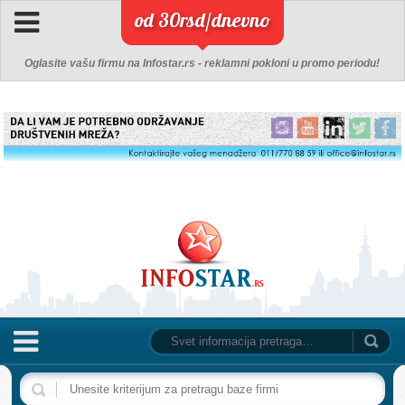
od 30rsd/dnevno
Oglasite vašu firmu na Infostar.rs - reklamni pokloni u promo periodu!
NASLOVNA