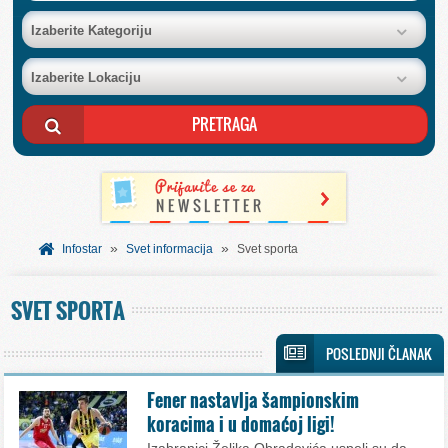
BAZA FIRMI
Izaberite Kategoriju
Izaberite Lokaciju
POSLOVNI OGLASI
AKCIJE I KATALOZI
BESPLATNI VAUČERI
»
»
SVET INFORMACIJA
Infostar
Svet informacija
Svet sporta
SVET SPORTA
USLUGE
POSLEDNJI ČLANAK
Fener nastavlja šampionskim
koracima i u domaćoj ligi!
Izabranici Željka Obradovića uspeli su da