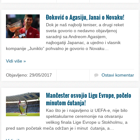
Đoković o Agasiju, Janai o Novaku!
Dok je naš najbolji teniser, a drugi reket
sveta govorio o nedavno objavljenoj
saradnji sa Andreom Agasijem,
najbogatiji Japanac, a ujedno i vlasnik
kompanije „Juniklo“ pohvalno je govorio o Novaku…
Vidi više »
Objavljeno: 29/05/2017
Ostavi komentar
Mančester osvojio Ligu Evrope, počelo
minutom ćutanja!
Kao što je i najavljeno iz UEFA-e, nije bilo
spektakularne ceremonije na otvaranju
velikog finala Lige Evrope u Stokholmu, a
pred sam početak meča održan je i minut ćutanja, a…