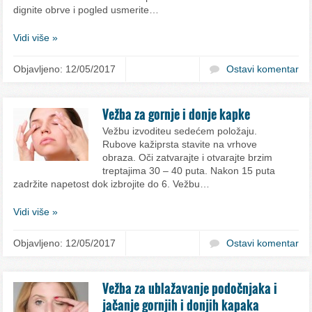
dignite obrve i pogled usmerite…
Vidi više »
Objavljeno: 12/05/2017
Ostavi komentar
Vežba za gornje i donje kapke
Vežbu izvoditeu sedećem položaju.
Rubove kažiprsta stavite na vrhove
obraza. Oči zatvarajte i otvarajte brzim
treptajima 30 – 40 puta. Nakon 15 puta
zadržite napetost dok izbrojite do 6. Vežbu…
Vidi više »
Objavljeno: 12/05/2017
Ostavi komentar
Vežba za ublažavanje podočnjaka i
jačanje gornjih i donjih kapaka