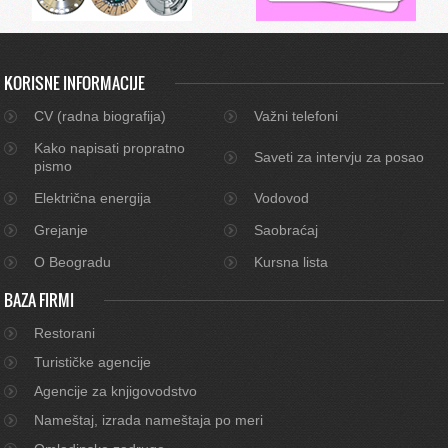
KORISNE INFORMACIJE
CV (radna biografija)
Važni telefoni
Kako napisati propratno
Saveti za intervju za posao
pismo
Električna energija
Vodovod
Grejanje
Saobraćaj
O Beogradu
Kursna lista
BAZA FIRMI
Restorani
Turističke agencije
Agencije za knjigovodstvo
Nameštaj, izrada nameštaja po meri