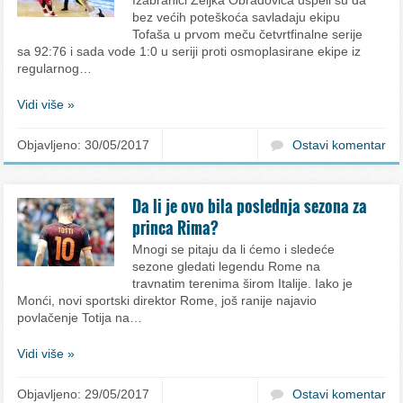
bez većih poteškoća savladaju ekipu
Tofaša u prvom meču četvrtfinalne serije
sa 92:76 i sada vode 1:0 u seriji proti osmoplasirane ekipe iz
regularnog…
Vidi više »
Objavljeno: 30/05/2017
Ostavi komentar
Da li je ovo bila poslednja sezona za
princa Rima?
Mnogi se pitaju da li ćemo i sledeće
sezone gledati legendu Rome na
travnatim terenima širom Italije. Iako je
Monći, novi sportski direktor Rome, još ranije najavio
povlačenje Totija na…
Vidi više »
Objavljeno: 29/05/2017
Ostavi komentar