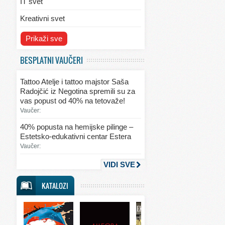
IT svet
Kreativni svet
Svet ekologije
Prikaži sve
Svet enterijera/eksterijera
BESPLATNI VAUČERI
Svet informacija
Tattoo Atelje i tattoo majstor Saša
Svet kulinarstva
Radojčić iz Negotina spremili su za
vas popust od 40% na tetovaže!
Svet lepote
Vaučer:
Svet ljubavi i seksa
40% popusta na hemijske pilinge –
Estetsko-edukativni centar Estera
Svet mode
Vaučer:
Svet obrazovanja
VIDI SVE
Svet putovanja
KATALOZI
Svet sporta
Svet tehnike
Svet ugostiteljstva