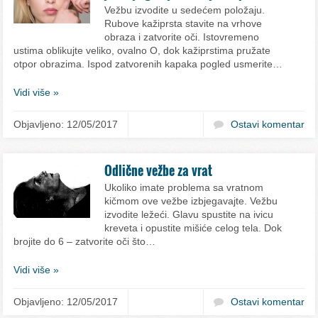
Vežbu izvodite u sedećem položaju.
Rubove kažiprsta stavite na vrhove
obraza i zatvorite oči. Istovremeno
ustima oblikujte veliko, ovalno O, dok kažiprstima pružate
otpor obrazima. Ispod zatvorenih kapaka pogled usmerite…
Vidi više »
Objavljeno: 12/05/2017
Ostavi komentar
Odlične vežbe za vrat
Ukoliko imate problema sa vratnom
kičmom ove vežbe izbjegavajte. Vežbu
izvodite ležeći. Glavu spustite na ivicu
kreveta i opustite mišiće celog tela. Dok
brojite do 6 – zatvorite oči što…
Vidi više »
Objavljeno: 12/05/2017
Ostavi komentar