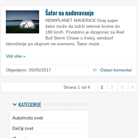
Šator na naduvavanje
HEMIPLANET MAVERICK Ovaj super
šator može da izdrži vetrove brzine do
180 km/h. Prvobitno je dizajniran za Red
Bull Storm Chase u Irskoj, windsurf
takmičenje po olujnom ne-vremenu. Šator može…
Vidi više »
Objavljeno: 05/05/2017
Ostavi komentar
Strana 1 od 4
1
2
3
4
KATEGORIJE
Auto/moto svet
Dečiji svet