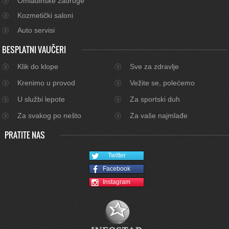
Omladinske zadruge
Kozmetički saloni
Auto servisi
BESPLATNI VAUČERI
Klik do klope
Sve za zdravlje
Krenimo u provod
Vežite se, polećemo
U službi lepote
Za sportski duh
Za svakog po nešto
Za vaše najmlađe
PRATITE NAS
Twitter
Facebook
Instagram