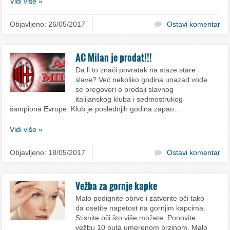
Vidi više »
Objavljeno: 26/05/2017
Ostavi komentar
AC Milan je prodat!!!
Da li to znači povratak na staze stare
slave? Već nekoliko godina unazad vode
se pregovori o prodaji slavnog
italijanskog kluba i sedmostrukog
šampiona Evrope. Klub je poslednjih godina zapao…
Vidi više »
Objavljeno: 18/05/2017
Ostavi komentar
Vežba za gornje kapke
Malo podignite obrve i zatvorite oči tako
da osetite napetost na gornjim kapcima.
Stisnite oči što više možete. Ponovite
vežbu 10 puta umerenom brzinom. Malo