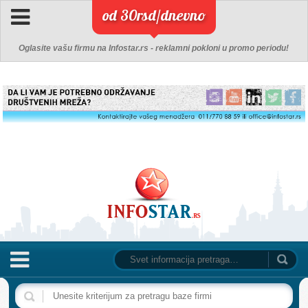
od 30rsd/dnevno
Oglasite vašu firmu na Infostar.rs - reklamni pokloni u promo periodu!
NASLOVNA