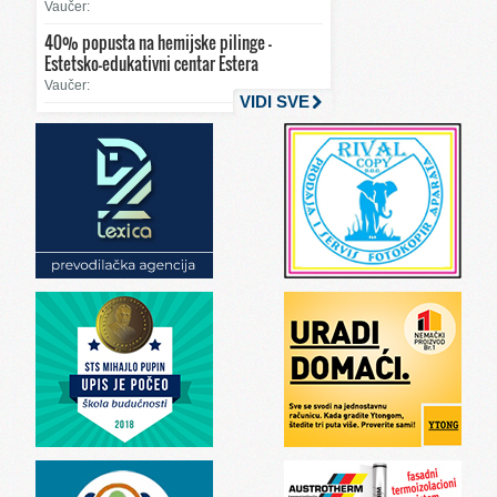
Vaučer:
40% popusta na hemijske pilinge –
Estetsko-edukativni centar Estera
Vaučer:
VIDI SVE