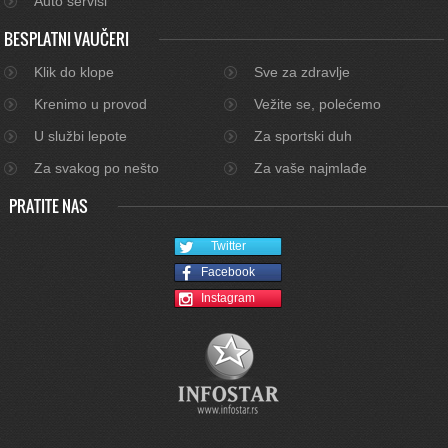
Auto servisi
BESPLATNI VAUČERI
Klik do klope
Sve za zdravlje
Krenimo u provod
Vežite se, polećemo
U službi lepote
Za sportski duh
Za svakog po nešto
Za vaše najmlađe
PRATITE NAS
Twitter
Facebook
Instagram