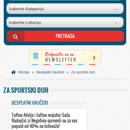
BAZA FIRMI
Izaberite Kategoriju
Izaberite Lokaciju
POSLOVNI OGLASI
AKCIJE I KATALOZI
BESPLATNI VAUČERI
»
»
SVET INFORMACIJA
Infostar
Besplatni Vaučeri
Za sportski duh
ZA SPORTSKI DUH
USLUGE
BESPLATNI VAUČERI
Tattoo Atelje i tattoo majstor Saša
Radojčić iz Negotina spremili su za vas
popust od 40% na tetovaže!