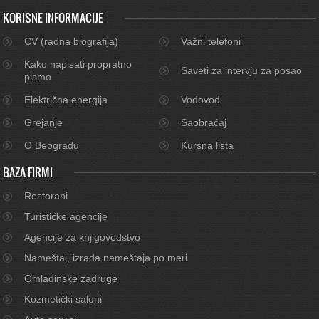
KORISNE INFORMACIJE
CV (radna biografija)
Važni telefoni
Kako napisati propratno
Saveti za intervju za posao
pismo
Električna energija
Vodovod
Grejanje
Saobraćaj
O Beogradu
Kursna lista
BAZA FIRMI
Restorani
Turističke agencije
Agencije za knjigovodstvo
Nameštaj, izrada nameštaja po meri
Omladinske zadruge
Kozmetički saloni