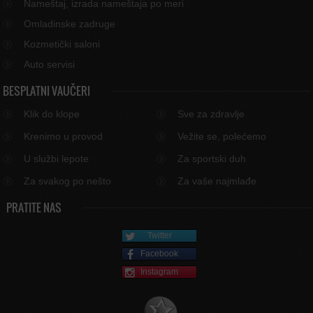
Nameštaj, izrada nameštaja po meri
Omladinske zadruge
Kozmetički saloni
Auto servisi
BESPLATNI VAUČERI
Klik do klope
Sve za zdravlje
Krenimo u provod
Vežite se, polećemo
U službi lepote
Za sportski duh
Za svakog po nešto
Za vaše najmlađe
PRATITE NAS
Twitter
Facebook
Instagram