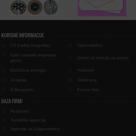
KORISNE INFORMACIJE
CV (radna biografija)
Važni telefoni
Kako napisati propratno
Saveti za intervju za posao
pismo
Električna energija
Vodovod
Grejanje
Saobraćaj
O Beogradu
Kursna lista
BAZA FIRMI
Restorani
Turističke agencije
Agencije za knjigovodstvo