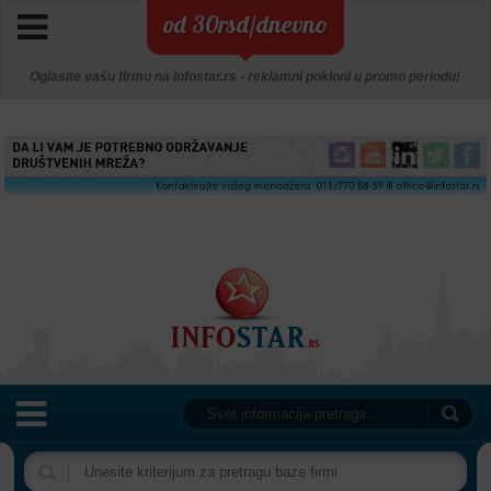
od 30rsd/dnevno
Oglasite vašu firmu na Infostar.rs - reklamni pokloni u promo periodu!
NASLOVNA