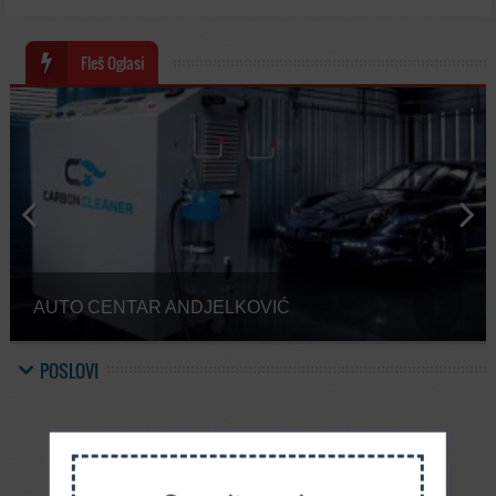
Fleš Oglasi
Previous
Next
AUTO CENTAR ANDJELKOVIĆ
POSLOVI