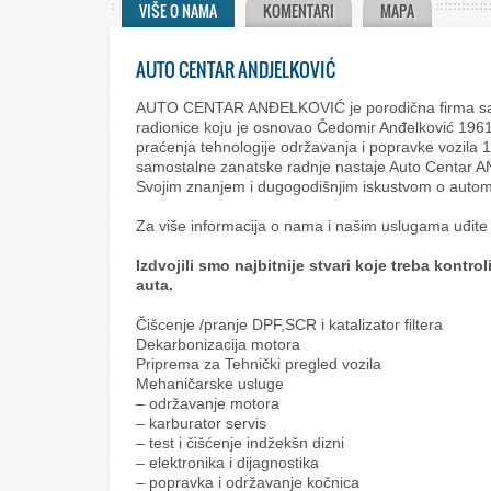
VIŠE O NAMA
KOMENTARI
MAPA
AUTO CENTAR ANDJELKOVIĆ
AUTO CENTAR ANĐELKOVIĆ je porodična firma sa d
radionice koju je osnovao Čedomir Anđelković 1961
praćenja tehnologije održavanja i popravke vozila
samostalne zanatske radnje nastaje Auto Centar A
Svojim znanjem i dugogodišnjim iskustvom o automo
Za više informacija o nama i našim uslugama uđite
Izdvojili smo najbitnije stvari koje treba kontro
auta.
Čišcenje /pranje DPF,SCR i katalizator filtera
Dekarbonizacija motora
Priprema za Tehnički pregled vozila
Mehaničarske usluge
– održavanje motora
– karburator servis
– test i čišćenje indžekšn dizni
– elektronika i dijagnostika
– popravka i održavanje kočnica