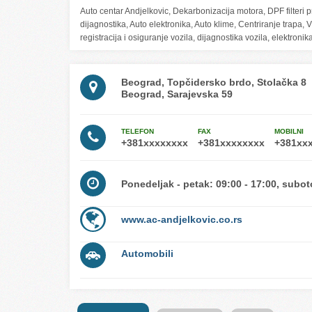
Auto centar Andjelkovic, Dekarbonizacija motora, DPF filteri pr
dijagnostika, Auto elektronika, Auto klime, Centriranje trapa, 
registracija i osiguranje vozila, dijagnostika vozila, elektroni
Beograd, Topčidersko brdo, Stolačka 8
Beograd, Sarajevska 59
TELEFON
FAX
MOBILNI
Ponedeljak - petak: 09:00 - 17:00, subot
www.ac-andjelkovic.co.rs
Automobili