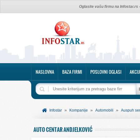
Oglasite vašu firmu na Infostar.rs
NASLOVNA
BAZA FIRMI
POSLOVNI OGLASI
AKCIJ
»
»
»
Infostar
Kompanije
Automobili
Auspuh ser
AUTO CENTAR ANDJELKOVIĆ