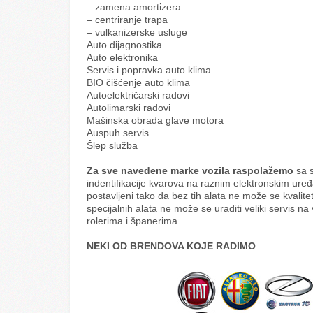
– zamena amortizera
– centriranje trapa
– vulkanizerske usluge
Auto dijagnostika
Auto elektronika
Servis i popravka auto klima
BIO čišćenje auto klima
Autoelektričarski radovi
Autolimarski radovi
Mašinska obrada glave motora
Auspuh servis
Šlep služba
Za sve navedene marke vozila raspolažemo
sa s
indentifikacije kvarova na raznim elektronskim ure
postavljeni tako da bez tih alata ne može se kvalitet
specijalnih alata ne može se uraditi veliki servis n
rolerima i španerima.
NEKI OD BRENDOVA KOJE RADIMO