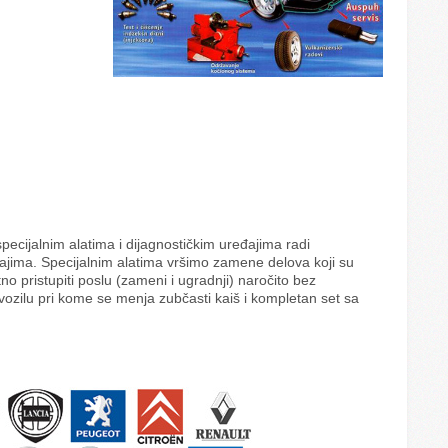
pecijalnim alatima i dijagnostičkim uređajima radi
đajima. Specijalnim alatima vršimo zamene delova koji su
no pristupiti poslu (zameni i ugradnji) naročito bez
a vozilu pri kome se menja zubčasti kaiš i kompletan set sa