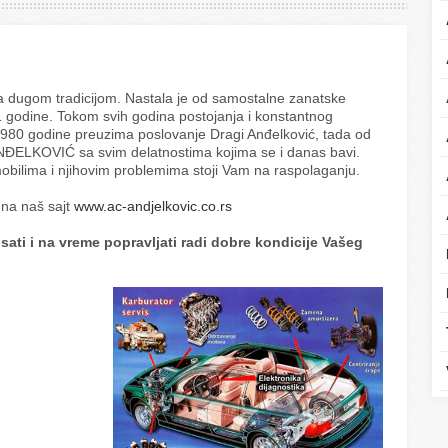
ugom tradicijom. Nastala je od samostalne zanatske
 godine. Tokom svih godina postojanja i konstantnog
 1980 godine preuzima poslovanje Dragi Anđelković, tada od
NÐELKOVIĆ sa svim delatnostima kojima se i danas bavi.
bilima i njihovim problemima stoji Vam na raspolaganju.
 na naš sajt
www.ac-andjelkovic.co.rs
lisati i na vreme popravljati radi dobre kondicije Vašeg