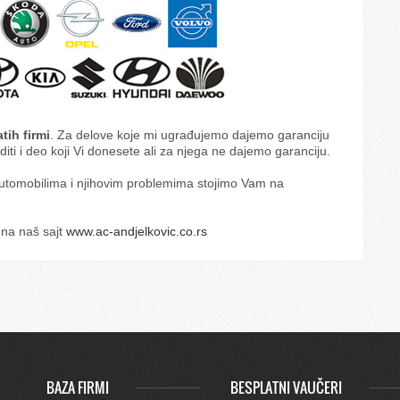
tih firmi
. Za delove koje mi ugrađujemo dajemo garanciju
ti i deo koji Vi donesete ali za njega ne dajemo garanciju.
utomobilima i njihovim problemima stojimo Vam na
 na naš sajt
www.ac-andjelkovic.co.rs
BAZA FIRMI
BESPLATNI VAUČERI