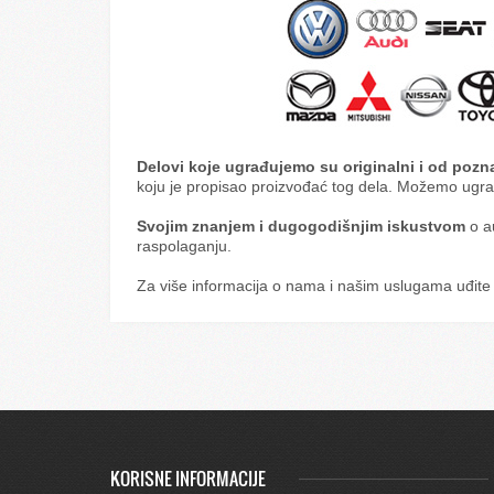
Delovi koje ugrađujemo su originalni i od pozna
koju je propisao proizvođać tog dela. Možemo ugradi
Svojim znanjem i dugogodišnjim iskustvom
o a
raspolaganju.
Za više informacija o nama i našim uslugama uđite
KORISNE INFORMACIJE