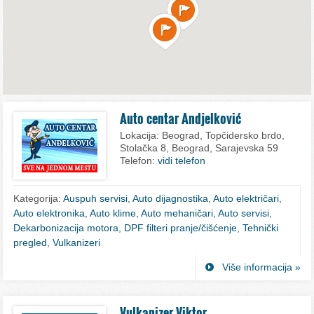
Auto centar Andjelković
Lokacija:
Beograd, Topčidersko brdo,
Stolačka 8, Beograd, Sarajevska 59
Telefon:
vidi telefon
Kategorija:
Auspuh servisi
,
Auto dijagnostika
,
Auto električari
,
Auto elektronika
,
Auto klime
,
Auto mehaničari
,
Auto servisi
,
Dekarbonizacija motora
,
DPF filteri pranje/čišćenje
,
Tehnički
pregled
,
Vulkanizeri
Više informacija »
Vulkanizer Viktor