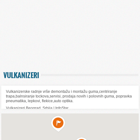
VULKANIZERI
Vulkanizerske radnje vrše demontažu i montažu guma,centriranje
trapa,balnsiranje tockova,servisi, prodaja novih i polovnih guma, popravka
pneumatika, lepkovi, flekice,auto optika.
Vulkanizeri Beograd, Srbija | InfoStar