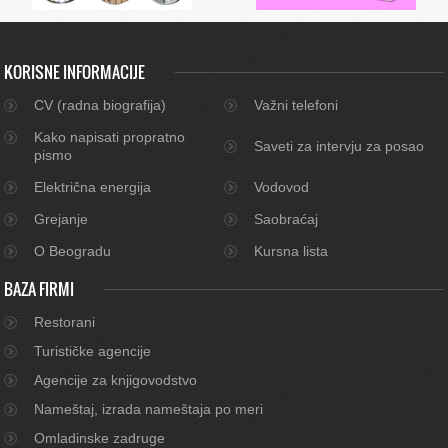
KORISNE INFORMACIJE
CV (radna biografija)
Važni telefoni
Kako napisati propratno
Saveti za intervju za posao
pismo
Električna energija
Vodovod
Grejanje
Saobraćaj
O Beogradu
Kursna lista
BAZA FIRMI
Restorani
Turističke agencije
Agencije za knjigovodstvo
Nameštaj, izrada nameštaja po meri
Omladinske zadruge