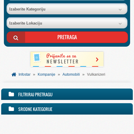
BAZA FIRMI
Izaberite Kategoriju
Izaberite Lokaciju
POSLOVNI OGLASI
AKCIJE I KATALOZI
BESPLATNI VAUČERI
»
»
»
SVET INFORMACIJA
Infostar
Kompanije
Automobili
Vulkanizeri
USLUGE
FILTRIRAJ PRETRAGU
SRODNE KATEGORIJE