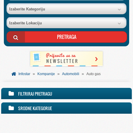
BAZA FIRMI
Izaberite Kategoriju
Izaberite Lokaciju
POSLOVNI OGLASI
AKCIJE I KATALOZI
BESPLATNI VAUČERI
»
»
»
SVET INFORMACIJA
Infostar
Kompanije
Automobili
Auto gas
USLUGE
FILTRIRAJ PRETRAGU
SRODNE KATEGORIJE