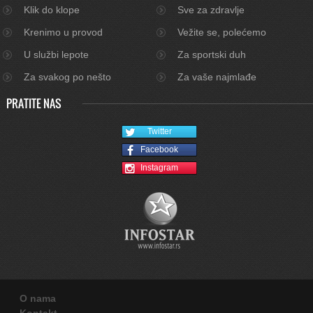
Klik do klope
Sve za zdravlje
Krenimo u provod
Vežite se, polećemo
U službi lepote
Za sportski duh
Za svakog po nešto
Za vaše najmlađe
PRATITE NAS
Twitter
Facebook
Instagram
O nama
Kontakt