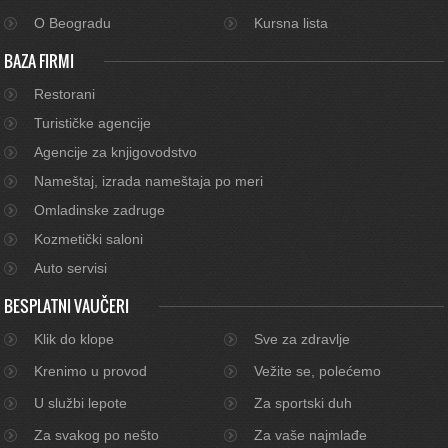
O Beogradu
Kursna lista
BAZA FIRMI
Restorani
Turističke agencije
Agencije za knjigovodstvo
Nameštaj, izrada nameštaja po meri
Omladinske zadruge
Kozmetički saloni
Auto servisi
BESPLATNI VAUČERI
Klik do klope
Sve za zdravlje
Krenimo u provod
Vežite se, polećemo
U službi lepote
Za sportski duh
Za svakog po nešto
Za vaše najmlađe