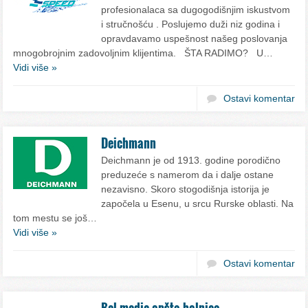
profesionalaca sa dugogodišnjim iskustvom
i stručnošću . Poslujemo duži niz godina i
opravdavamo uspešnost našeg poslovanja
mnogobrojnim zadovoljnim klijentima. ŠTA RADIMO? U…
Vidi više »
Ostavi komentar
Deichmann
Deichmann je od 1913. godine porodično
preduzeće s namerom da i dalje ostane
nezavisno. Skoro stogodišnja istorija je
započela u Esenu, u srcu Rurske oblasti. Na
tom mestu se još…
Vidi više »
Ostavi komentar
Bel medic opšta bolnica