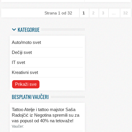
Strana 1 od 32
1
2
3
…
32
KATEGORIJE
Auto/moto svet
Dečiji svet
IT svet
Kreativni svet
Svet ekologije
Prikaži sve
Svet enterijera/eksterijera
BESPLATNI VAUČERI
Svet informacija
Tattoo Atelje i tattoo majstor Saša
Svet kulinarstva
Radojčić iz Negotina spremili su za
vas popust od 40% na tetovaže!
Svet lepote
Vaučer: