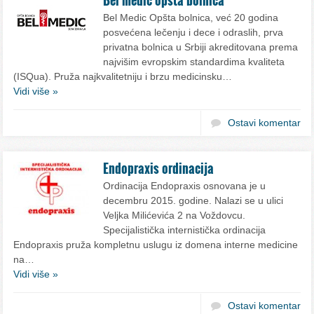
Bel Medic Opšta bolnica, već 20 godina
posvećena lečenju i dece i odraslih, prva
privatna bolnica u Srbiji akreditovana prema
najvišim evropskim standardima kvaliteta
(ISQua). Pruža najkvalitetniju i brzu medicinsku…
Vidi više »
Ostavi komentar
Endopraxis ordinacija
Ordinacija Endopraxis osnovana je u
decembru 2015. godine. Nalazi se u ulici
Veljka Milićevića 2 na Voždovcu.
Specijalistička internistička ordinacija
Endopraxis pruža kompletnu uslugu iz domena interne medicine
na…
Vidi više »
Ostavi komentar