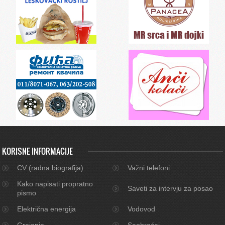
KORISNE INFORMACIJE
CV (radna biografija)
Važni telefoni
Kako napisati propratno
Saveti za intervju za posao
pismo
Električna energija
Vodovod
Grejanje
Saobraćaj