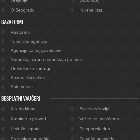
O Beogradu
Kursna lista
BAZA FIRMI
Restorani
Turističke agencije
Agencije za knjigovodstvo
Nameštaj, izrada nameštaja po meri
Omladinske zadruge
Kozmetički saloni
Auto servisi
BESPLATNI VAUČERI
Klik do klope
Sve za zdravlje
Krenimo u provod
Vežite se, polećemo
U službi lepote
Za sportski duh
Za svakog po nešto
Za vaše najmlađe