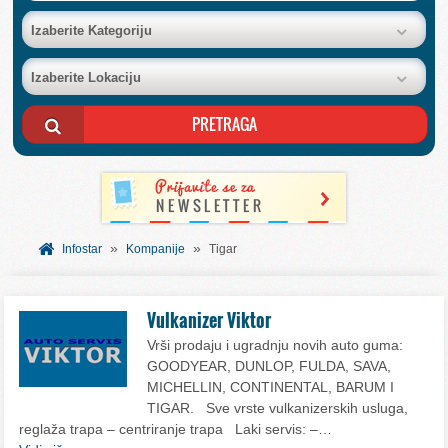
BAZA FIRMI
Izaberite Kategoriju
Izaberite Lokaciju
POSLOVNI OGLASI
AKCIJE I KATALOZI
BESPLATNI VAUČERI
»
»
SVET INFORMACIJA
Infostar
Kompanije
Tigar
USLUGE
Vulkanizer Viktor
Vrši prodaju i ugradnju novih auto guma:
GOODYEAR, DUNLOP, FULDA, SAVA,
MICHELLIN, CONTINENTAL, BARUM I
TIGAR. Sve vrste vulkanizerskih usluga,
reglaža trapa – centriranje trapa Laki servis: –…