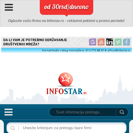
od 30rsd/dnevno
Oglasite vašu firmu na Infostar.rs - reklamni pokloni u promo periodu!
NASLOVNA