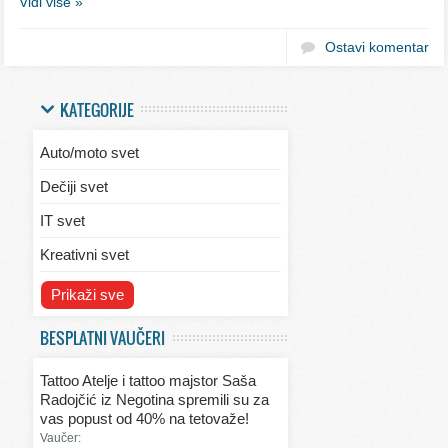
Vidi više »
Ostavi komentar
KATEGORIJE
Auto/moto svet
Dečiji svet
IT svet
Kreativni svet
Svet ekologije
Prikaži sve
Svet enterijera/eksterijera
BESPLATNI VAUČERI
Svet informacija
Tattoo Atelje i tattoo majstor Saša
Svet kulinarstva
Radojčić iz Negotina spremili su za
vas popust od 40% na tetovaže!
Svet lepote
Vaučer: