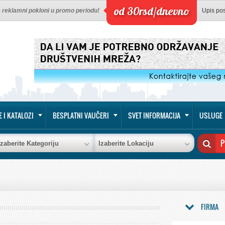
od 30rsd/dnevno
 - reklamni pokloni u promo periodu!
Upis po
E I KATALOZI
BESPLATNI VAUČERI
SVET INFORMACIJA
USLUGE
Izaberite Kategoriju
Izaberite Lokaciju
FIRMA