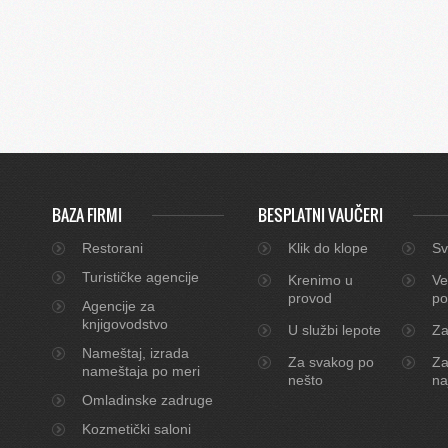
BAZA FIRMI
BESPLATNI VAUČERI
Restorani
Klik do klope
Sv
Turističke agencije
Krenimo u
Ve
provod
po
Agencije za
knjigovodstvo
U službi lepote
Za
Nameštaj, izrada
Za svakog po
Za
nameštaja po meri
nešto
na
Omladinske zadruge
Kozmetički saloni