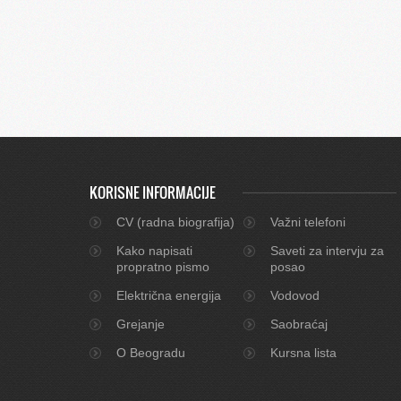
KORISNE INFORMACIJE
CV (radna biografija)
Važni telefoni
Kako napisati
Saveti za intervju za
propratno pismo
posao
Električna energija
Vodovod
Grejanje
Saobraćaj
O Beogradu
Kursna lista