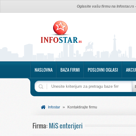
Oglasite vašu firmu na Infostar.rs
NASLOVNA
BAZA FIRMI
POSLOVNI OGLASI
AKCIJ
»
Infostar
Kontaktirajte firmu
Firma:
MiS enterijeri