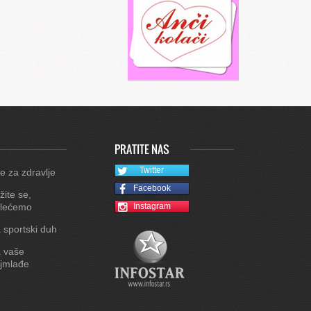
PRATITE NAS
Twitter
e za zdravlje
Facebook
žite se,
lećemo
Instagram
 sportski duh
 vaše
jmlađe