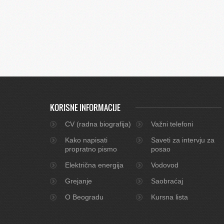
KORISNE INFORMACIJE
CV (radna biografija)
Važni telefoni
Kako napisati
Saveti za intervju za
propratno pismo
posao
Električna energija
Vodovod
Grejanje
Saobraćaj
O Beogradu
Kursna lista