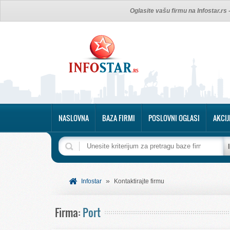
Oglasite vašu firmu na Infostar.rs
NASLOVNA
BAZA FIRMI
POSLOVNI OGLASI
AKCIJ
»
Infostar
Kontaktirajte firmu
Firma:
Port