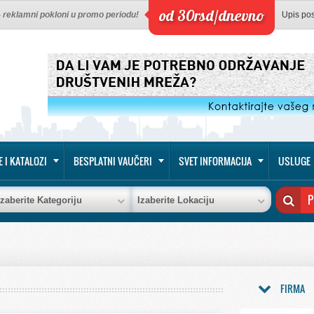
od 30rsd/dnevno
 - reklamni pokloni u promo periodu!
Upis po
E I KATALOZI
BESPLATNI VAUČERI
SVET INFORMACIJA
USLUGE
Izaberite Kategoriju
Izaberite Lokaciju
FIRMA