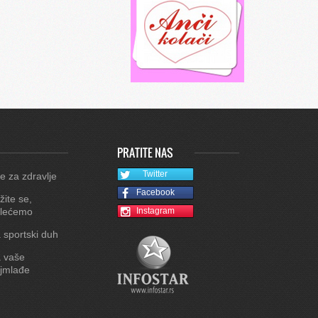
PRATITE NAS
Twitter
e za zdravlje
Facebook
žite se,
lećemo
Instagram
 sportski duh
 vaše
jmlađe