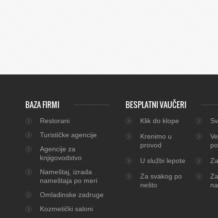
BAZA FIRMI
BESPLATNI VAUČERI
Restorani
Klik do klope
Sv
Turističke agencije
Krenimo u
Ve
provod
po
Agencije za
knjigovodstvo
U službi lepote
Za
Nameštaj, izrada
Za svakog po
Za
nameštaja po meri
nešto
na
Omladinske zadruge
Kozmetički saloni