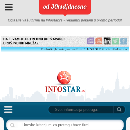
od 30rsd/dnevno
Oglasite vašu firmu na Infostar.rs - reklamni pokloni u promo periodu!
NASLOVNA