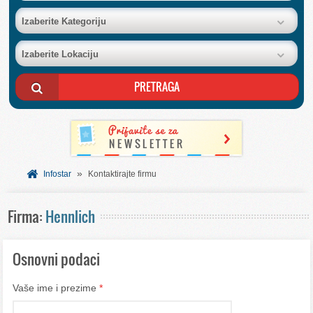
BAZA FIRMI
Izaberite Kategoriju
Izaberite Lokaciju
POSLOVNI OGLASI
AKCIJE I KATALOZI
BESPLATNI VAUČERI
»
SVET INFORMACIJA
Infostar
Kontaktirajte firmu
Firma:
Hennlich
USLUGE
Osnovni podaci
Vaše ime i prezime
*