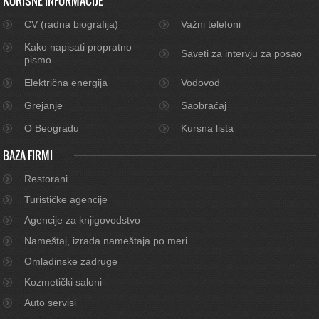
KORISNE INFORMACIJE
CV (radna biografija)
Važni telefoni
Kako napisati propratno
Saveti za intervju za posao
pismo
Električna energija
Vodovod
Grejanje
Saobraćaj
O Beogradu
Kursna lista
BAZA FIRMI
Restorani
Turističke agencije
Agencije za knjigovodstvo
Nameštaj, izrada nameštaja po meri
Omladinske zadruge
Kozmetički saloni
Auto servisi