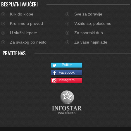
BESPLATNI VAUČERI
Klik do klope
Sve za zdravlje
Krenimo u provod
Vežite se, polećemo
U službi lepote
Za sportski duh
Za svakog po nešto
Za vaše najmlađe
PRATITE NAS
Twitter
Facebook
Instagram