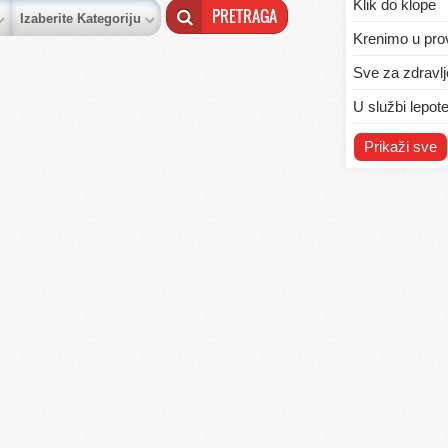
Klik do klope
Izaberite Kategoriju
Krenimo u pro
Sve za zdravlj
U službi lepot
Vežite se, po
Prikaži sve
Za svakog po 