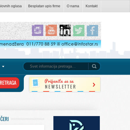
slovnih oglasa
Besplatan upis firme
O nama
Kontakt
UČERI