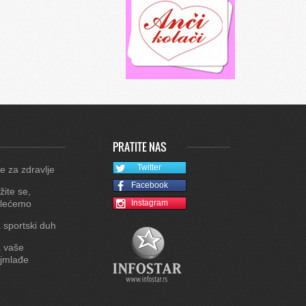
PRATITE NAS
Twitter
e za zdravlje
Facebook
žite se,
lećemo
Instagram
 sportski duh
 vaše
jmlađe