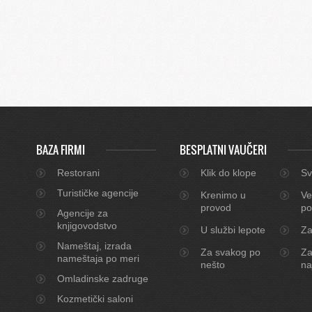
BAZA FIRMI
BESPLATNI VAUČERI
Restorani
Klik do klope
Sv
Turističke agencije
Krenimo u
Ve
provod
po
Agencije za
knjigovodstvo
U službi lepote
Za
Nameštaj, izrada
Za svakog po
Za
nameštaja po meri
nešto
na
Omladinske zadruge
Kozmetički saloni