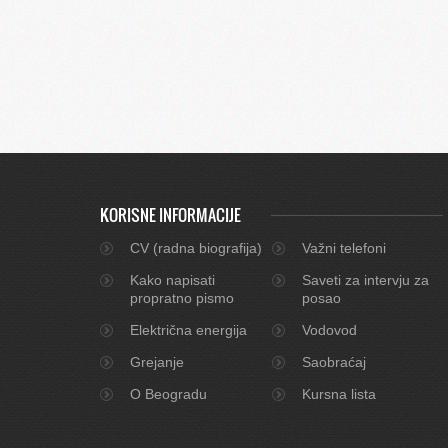
KORISNE INFORMACIJE
CV (radna biografija)
Važni telefoni
Kako napisati
Saveti za intervju za
propratno pismo
posao
Električna energija
Vodovod
Grejanje
Saobraćaj
O Beogradu
Kursna lista