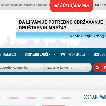
od 30rsd/dnevno
 - reklamni pokloni u promo periodu!
Upis po
E I KATALOZI
BESPLATNI VAUČERI
SVET INFORMACIJA
USLUGE
Izaberite Kategoriju
Izaberite Lokaciju
BESPLATNI VA