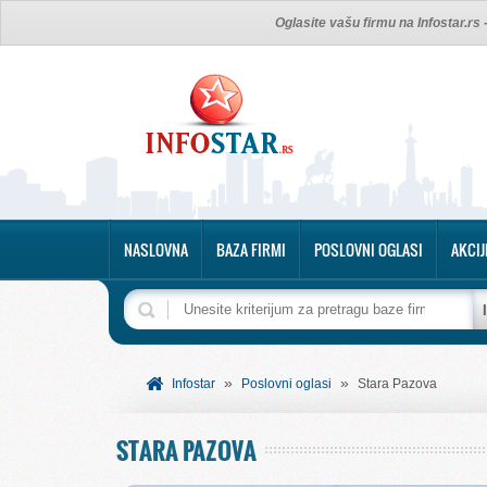
Oglasite vašu firmu na Infostar.rs
NASLOVNA
BAZA FIRMI
POSLOVNI OGLASI
AKCIJ
»
»
Infostar
Poslovni oglasi
Stara Pazova
STARA PAZOVA