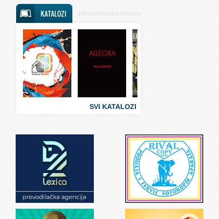
Svet putovanja
KATALOZI
Svet sporta
Svet tehnike
Svet ugostiteljstva
Svet zabave i umetnosti
Svet zanimljivosti
Svet zdravlja
SVI KATALOZI