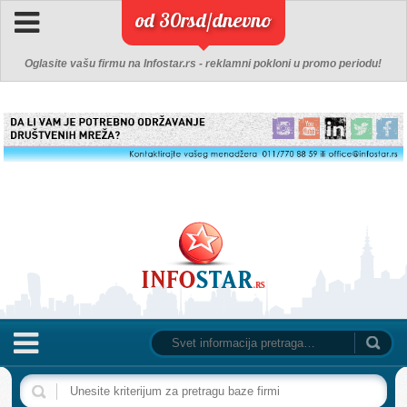
od 30rsd/dnevno
Oglasite vašu firmu na Infostar.rs - reklamni pokloni u promo periodu!
NASLOVNA