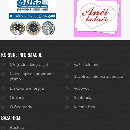
KORISNE INFORMACIJE
CV (radna biografija)
Važni telefoni
Kako napisati propratno
Saveti za intervju za posao
pismo
Električna energija
Vodovod
Grejanje
Saobraćaj
O Beogradu
Kursna lista
BAZA FIRMI
Restorani