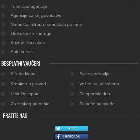
Turističke agencije
Agencije za knjigovodstvo
Nameštaj, izrada nameštaja po meri
Omladinske zadruge
Kozmetički saloni
Auto servisi
BESPLATNI VAUČERI
Klik do klope
Sve za zdravlje
Krenimo u provod
Vežite se, polećemo
U službi lepote
Za sportski duh
Za svakog po nešto
Za vaše najmlađe
PRATITE NAS
Twitter
Facebook