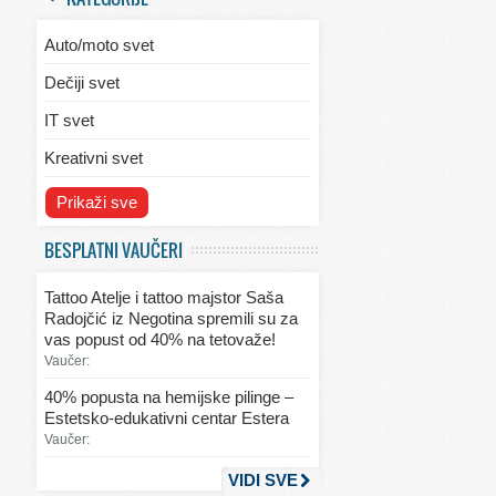
Auto/moto svet
Dečiji svet
IT svet
Kreativni svet
Svet ekologije
Prikaži sve
Svet enterijera/eksterijera
BESPLATNI VAUČERI
Svet informacija
Tattoo Atelje i tattoo majstor Saša
Svet kulinarstva
Radojčić iz Negotina spremili su za
vas popust od 40% na tetovaže!
Svet lepote
Vaučer:
Svet ljubavi i seksa
40% popusta na hemijske pilinge –
Estetsko-edukativni centar Estera
Svet mode
Vaučer:
Svet obrazovanja
VIDI SVE