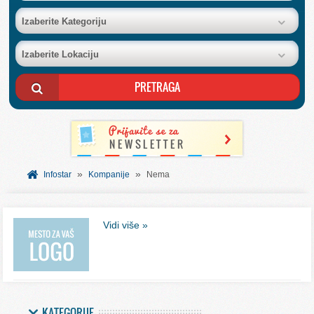
BAZA FIRMI
Izaberite Kategoriju
Izaberite Lokaciju
POSLOVNI OGLASI
AKCIJE I KATALOZI
BESPLATNI VAUČERI
»
»
SVET INFORMACIJA
Infostar
Kompanije
Nema
USLUGE
Vidi više »
KATEGORIJE