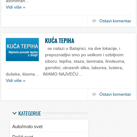
asortiman…
Vidi više »
Ostavi komentar
KUĆA TEPIHA
se nalazi u Batajnici, na dve lokacije, i
prepoznatljivi smo po velikom i ozbiljnom
izboru: tepiha, staza, laminata, linoleuma,
garnišni, ukrasnih slika, taburea, lustera,
dušeka, itisona… IMAMO NAJVEĆU…
Vidi više »
Ostavi komentar
KATEGORIJE
Auto/moto svet
Dečiji svet