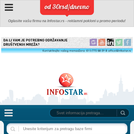
od 30rsd/dnevno
Oglasite vašu firmu na Infostar.rs - reklamni pokloni u promo periodu!
NASLOVNA