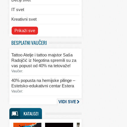
IT svet
Kreativni svet
Svet ekologije
Prikaži sve
Svet enterijera/eksterijera
BESPLATNI VAUČERI
Svet informacija
Tattoo Atelje i tattoo majstor Saša
Svet kulinarstva
Radojčić iz Negotina spremili su za
vas popust od 40% na tetovaže!
Svet lepote
Vaučer:
Svet ljubavi i seksa
40% popusta na hemijske pilinge –
Estetsko-edukativni centar Estera
Svet mode
Vaučer:
Svet obrazovanja
VIDI SVE
Svet putovanja
KATALOZI
Svet sporta
Svet tehnike