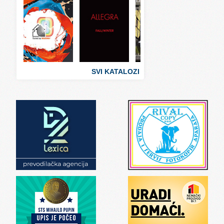
Svet ugostiteljstva
Svet zabave i umetnosti
Svet zanimljivosti
Svet zdravlja
SVI KATALOZI