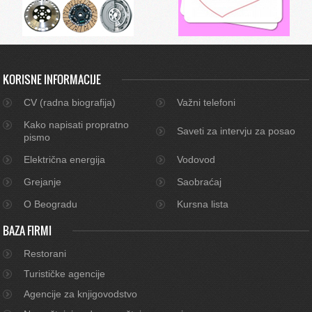
KORISNE INFORMACIJE
CV (radna biografija)
Važni telefoni
Kako napisati propratno
Saveti za intervju za posao
pismo
Električna energija
Vodovod
Grejanje
Saobraćaj
O Beogradu
Kursna lista
BAZA FIRMI
Restorani
Turističke agencije
Agencije za knjigovodstvo