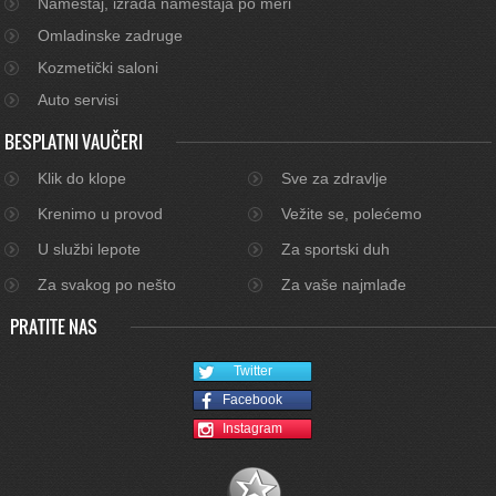
Nameštaj, izrada nameštaja po meri
Omladinske zadruge
Kozmetički saloni
Auto servisi
BESPLATNI VAUČERI
Klik do klope
Sve za zdravlje
Krenimo u provod
Vežite se, polećemo
U službi lepote
Za sportski duh
Za svakog po nešto
Za vaše najmlađe
PRATITE NAS
Twitter
Facebook
Instagram