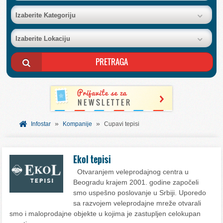
BAZA FIRMI
Izaberite Kategoriju
Izaberite Lokaciju
POSLOVNI OGLASI
AKCIJE I KATALOZI
BESPLATNI VAUČERI
»
»
SVET INFORMACIJA
Infostar
Kompanije
Cupavi tepisi
USLUGE
Ekol tepisi
Otvaranjem veleprodajnog centra u
Beogradu krajem 2001. godine započeli
smo uspešno poslovanje u Srbiji. Uporedo
sa razvojem veleprodajne mreže otvarali
smo i maloprodajne objekte u kojima je zastupljen celokupan