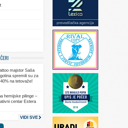
t
/eksterijera
UČERI
ja
 tattoo majstor Saša
va
gotina spremili su za
 40% na tetovaže!
seksa
a hemijske pilinge –
tivni centar Estera
nja
VIDI SVE
a