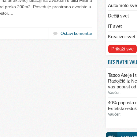
na atraktivnoj lokaciji na Zvezdari u ulici Milana
Auto/moto sve
i od preko 200m2. Poseduje prostrano dvoriste u
ostor.…
Dečiji svet
IT svet
Ostavi komentar
Kreativni svet
Svet ekologije
Prikaži sve
Svet enterijera
BESPLATNI VA
Svet informaci
Tattoo Atelje i
Svet kulinarst
Radojčić iz Ne
vas popust od
Svet lepote
Vaučer:
Svet ljubavi i 
40% popusta n
Estetsko-eduka
Svet mode
Vaučer:
Svet obrazova
Svet putovanj