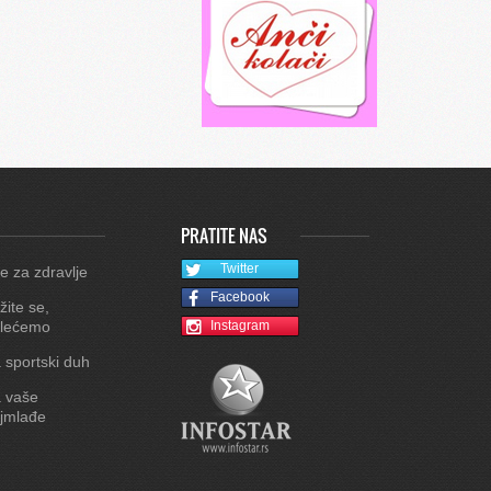
PRATITE NAS
Twitter
e za zdravlje
Facebook
žite se,
lećemo
Instagram
 sportski duh
 vaše
jmlađe