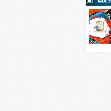
KATALOZ
Svet sporta
Svet tehnike
Svet ugostitelj
Svet zabave i
Svet zanimljivo
Svet zdravlja