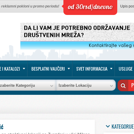
od 30rsd/dnevno
 - reklamni pokloni u promo periodu!
Upis po
E I KATALOZI
BESPLATNI VAUČERI
SVET INFORMACIJA
USLUGE
Izaberite Kategoriju
Izaberite Lokaciju
KATEGORIJE
ić