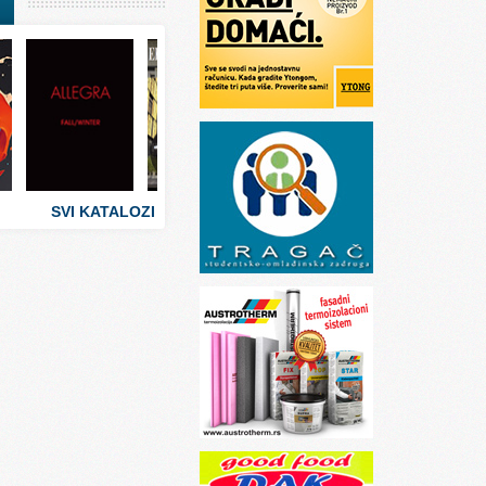
I
stva
 umetnosti
sti
SVI KATALOZI