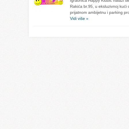
Igraonica Happy Klubić nalazi se 
Rakića br.95, u eksluzivnoj kuć
prijatnom ambijetnu i parking pr
Vidi više »