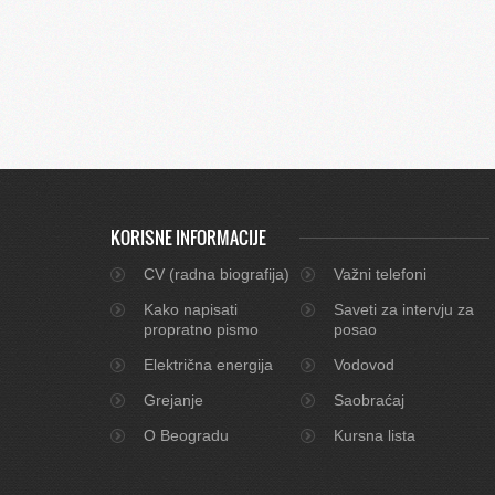
KORISNE INFORMACIJE
CV (radna biografija)
Važni telefoni
Kako napisati
Saveti za intervju za
propratno pismo
posao
Električna energija
Vodovod
Grejanje
Saobraćaj
O Beogradu
Kursna lista