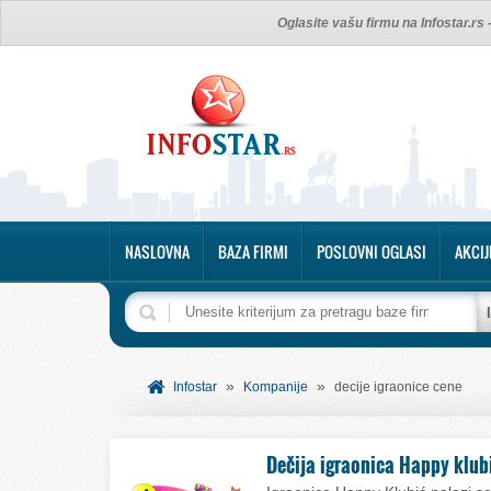
Oglasite vašu firmu na Infostar.rs
NASLOVNA
BAZA FIRMI
POSLOVNI OGLASI
AKCIJ
»
»
Infostar
Kompanije
decije igraonice cene
Dečija igraonica Happy klub