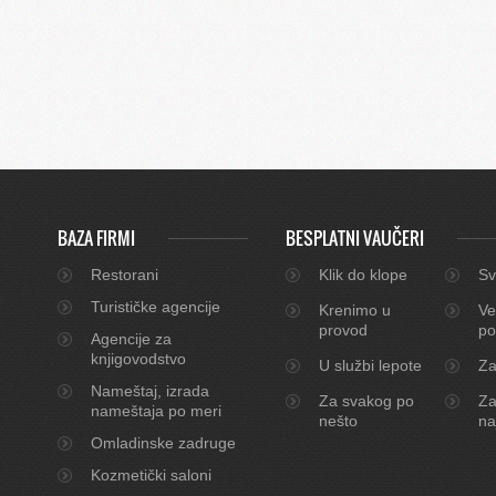
BAZA FIRMI
BESPLATNI VAUČERI
Restorani
Klik do klope
Sv
Turističke agencije
Krenimo u
Ve
provod
po
Agencije za
knjigovodstvo
U službi lepote
Za
Nameštaj, izrada
Za svakog po
Za
nameštaja po meri
nešto
na
Omladinske zadruge
Kozmetički saloni