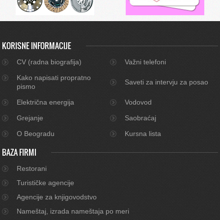
KORISNE INFORMACIJE
CV (radna biografija)
Važni telefoni
Kako napisati propratno
Saveti za intervju za posao
pismo
Električna energija
Vodovod
Grejanje
Saobraćaj
O Beogradu
Kursna lista
BAZA FIRMI
Restorani
Turističke agencije
Agencije za knjigovodstvo
Nameštaj, izrada nameštaja po meri