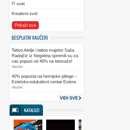
IT svet
Kreativni svet
Svet ekologije
Prikaži sve
Svet enterijera/eksterijera
BESPLATNI VAUČERI
Svet informacija
Tattoo Atelje i tattoo majstor Saša
Svet kulinarstva
Radojčić iz Negotina spremili su za
vas popust od 40% na tetovaže!
Svet lepote
Vaučer:
Svet ljubavi i seksa
40% popusta na hemijske pilinge –
Estetsko-edukativni centar Estera
Svet mode
Vaučer:
Svet obrazovanja
VIDI SVE
Svet putovanja
KATALOZI
Svet sporta
Svet tehnike