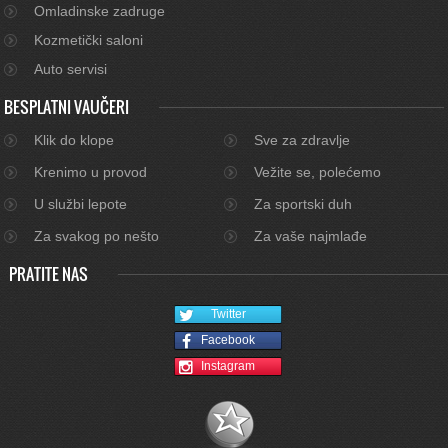
Omladinske zadruge
Kozmetički saloni
Auto servisi
BESPLATNI VAUČERI
Klik do klope
Sve za zdravlje
Krenimo u provod
Vežite se, polećemo
U službi lepote
Za sportski duh
Za svakog po nešto
Za vaše najmlađe
PRATITE NAS
Twitter
Facebook
Instagram