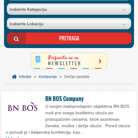
BAZA FIRMI
Izaberite Kategoriju
Izaberite Lokaciju
POSLOVNI OGLASI
AKCIJE I KATALOZI
BESPLATNI VAUČERI
»
»
SVET INFORMACIJA
Infostar
Kompanije
Dečije sandale
USLUGE
BN BOS Company
U svojim maloprodajnim objektima BN BOS
nudi pre svega kvalitetnu obuću po
pristupačnim cenama, širok asortiman
ženske, muške i dečje obuće. Pored obuće
u ponudi je i italijanska konfekcija, kao…