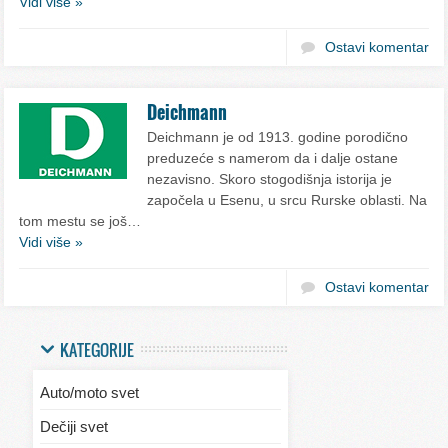
Vidi više »
Ostavi komentar
Deichmann
Deichmann je od 1913. godine porodično
preduzeće s namerom da i dalje ostane
nezavisno. Skoro stogodišnja istorija je
započela u Esenu, u srcu Rurske oblasti. Na
tom mestu se još…
Vidi više »
Ostavi komentar
KATEGORIJE
Auto/moto svet
Dečiji svet