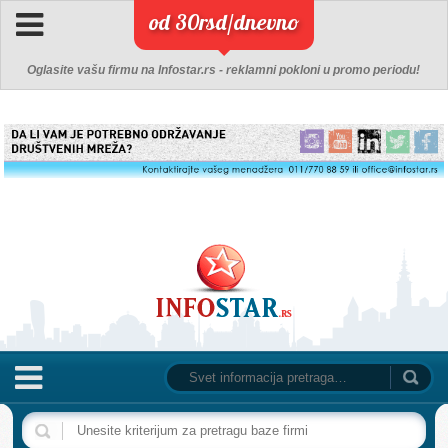
od 30rsd/dnevno
Oglasite vašu firmu na Infostar.rs - reklamni pokloni u promo periodu!
NASLOVNA