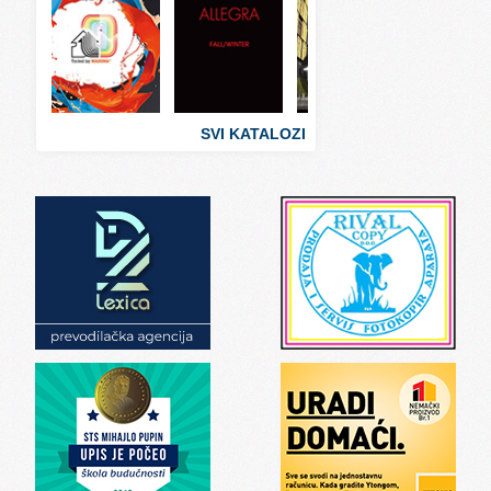
Svet ugostiteljstva
Svet zabave i umetnosti
Svet zanimljivosti
Svet zdravlja
SVI KATALOZI