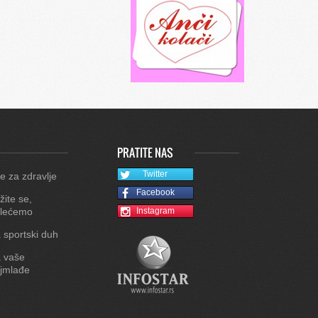
PRATITE NAS
Twitter
e za zdravlje
Facebook
žite se,
lećemo
Instagram
 sportski duh
 vaše
jmlađe