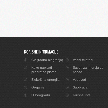
KORISNE INFORMACIJE
CV (radna biografija)
Važni telefoni
Kako napisati
Saveti za intervju za
propratno pismo
posao
Električna energija
Vodovod
Grejanje
Saobraćaj
O Beogradu
Kursna lista