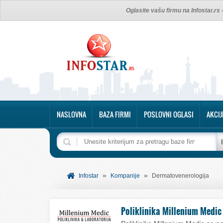
Oglasite vašu firmu na Infostar.rs
NASLOVNA
BAZA FIRMI
POSLOVNI OGLASI
AKCIJ
»
»
Infostar
Kompanije
Dermatovenerologija
Poliklinika Millenium Medic