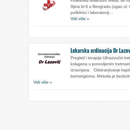
Poliklinika Millenium Medic se n
Ilijina br.6 u Beogradu (ugao ul. Č
poliklinici i laboratoriji…
Vidi više »
Lekarska ordinacija Dr Lazo
Pregled i terapija Ultrazvučni 
kolagena u ponovljenim tretman
izravnjava. Odstranjivanje kapil
bemangioma. Metoda je bezbol
Vidi više »