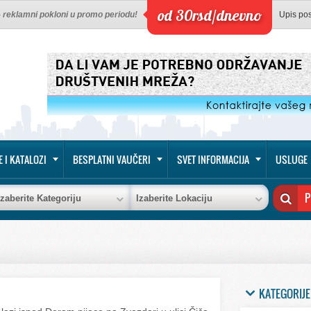
od 30rsd/dnevno
 - reklamni pokloni u promo periodu!
Upis po
E I KATALOZI
BESPLATNI VAUČERI
SVET INFORMACIJA
USLUGE
Izaberite Kategoriju
Izaberite Lokaciju
KATEGORIJE