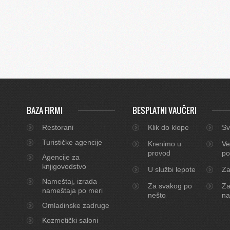
BAZA FIRMI
BESPLATNI VAUČERI
Restorani
Klik do klope
Sv
Turističke agencije
Krenimo u
Ve
provod
po
Agencije za
knjigovodstvo
U službi lepote
Za
Nameštaj, izrada
Za svakog po
Za
nameštaja po meri
nešto
na
Omladinske zadruge
Kozmetički saloni