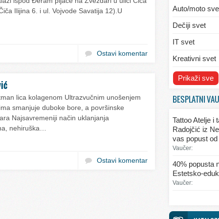
alazi ispod Đeram pijace na Zvezdari u ulici Čiča
Auto/moto sve
iča Ilijina 6. i ul. Vojvode Savatija 12).U
Dečiji svet
IT svet
Ostavi komentar
Kreativni svet
Svet ekologije
Prikaži sve
vić
Svet enterijera
BESPLATNI VA
tretman lica kolagenom Ultrazvučnim unošenjem
ima smanjuje duboke bore, a površinske
Svet informaci
ara Najsavremeniji način uklanjanja
Tattoo Atelje i
Svet kulinarst
na, nehiruška…
Radojčić iz Ne
vas popust od
Svet lepote
Vaučer:
Svet ljubavi i 
Ostavi komentar
40% popusta n
Estetsko-eduka
Svet mode
Vaučer:
Svet obrazova
Svet putovanj