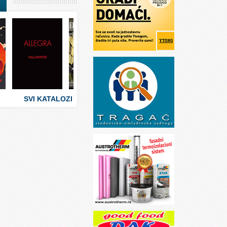
I
stva
 umetnosti
sti
SVI KATALOZI