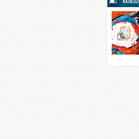
KATALOZ
Svet sporta
Svet tehnike
Svet ugostitelj
Svet zabave i
Svet zanimljivo
Svet zdravlja