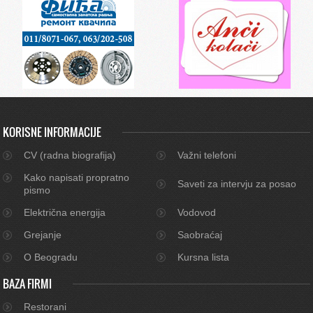
KORISNE INFORMACIJE
CV (radna biografija)
Važni telefoni
Kako napisati propratno
Saveti za intervju za posao
pismo
Električna energija
Vodovod
Grejanje
Saobraćaj
O Beogradu
Kursna lista
BAZA FIRMI
Restorani