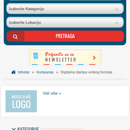
BAZA FIRMI
Izaberite Kategoriju
Izaberite Lokaciju
POSLOVNI OGLASI
AKCIJE I KATALOZI
BESPLATNI VAUČERI
»
»
SVET INFORMACIJA
Infostar
Kompanije
Digitalna stampa velikog formata
USLUGE
Vidi više »
KATEGORIJE