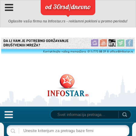
od 30rsd/dnevno
Oglasite vašu firmu na Infostar.rs - reklamni pokloni u promo periodu!
NASLOVNA