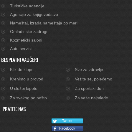
Turističke agencije
Agencije za knjigovodstvo
Nameštaj, izrada nameštaja po meri
Omladinske zadruge
Kozmetički saloni
Auto servisi
BESPLATNI VAUČERI
Klik do klope
Sve za zdravlje
Krenimo u provod
Vežite se, polećemo
U službi lepote
Za sportski duh
Za svakog po nešto
Za vaše najmlađe
PRATITE NAS
Twitter
Facebook