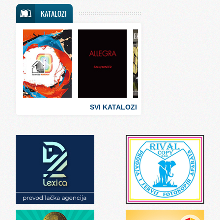
Svet putovanja
KATALOZI
Svet sporta
Svet tehnike
Svet ugostiteljstva
Svet zabave i umetnosti
Svet zanimljivosti
Svet zdravlja
SVI KATALOZI