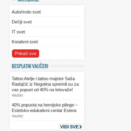
Auto/moto svet
Dečiji svet
IT svet
Kreativni svet
Svet ekologije
Prikaži sve
Svet enterijera/eksterijera
BESPLATNI VAUČERI
Svet informacija
Tattoo Atelje i tattoo majstor Saša
Svet kulinarstva
Radojčić iz Negotina spremili su za
vas popust od 40% na tetovaže!
Svet lepote
Vaučer:
Svet ljubavi i seksa
40% popusta na hemijske pilinge –
Estetsko-edukativni centar Estera
Svet mode
Vaučer:
Svet obrazovanja
VIDI SVE