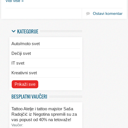
Vidi više »
Ostavi komentar
KATEGORIJE
Auto/moto svet
Dečiji svet
IT svet
Kreativni svet
Svet ekologije
Prikaži sve
Svet enterijera/eksterijera
BESPLATNI VAUČERI
Svet informacija
Tattoo Atelje i tattoo majstor Saša
Svet kulinarstva
Radojčić iz Negotina spremili su za
vas popust od 40% na tetovaže!
Svet lepote
Vaučer: