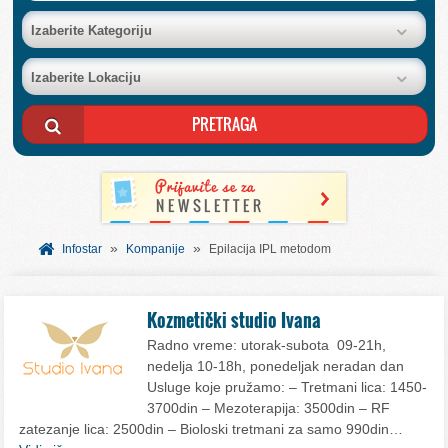
BAZA FIRMI
Izaberite Kategoriju
Izaberite Lokaciju
POSLOVNI OGLASI
AKCIJE I KATALOZI
BESPLATNI VAUČERI
»
»
SVET INFORMACIJA
Infostar
Kompanije
Epilacija IPL metodom
USLUGE
Kozmetički studio Ivana
Radno vreme: utorak-subota 09-21h,
nedelja 10-18h, ponedeljak neradan dan
Usluge koje pružamo: – Tretmani lica: 1450-
3700din – Mezoterapija: 3500din – RF
zatezanje lica: 2500din – Bioloski tretmani za samo 990din…