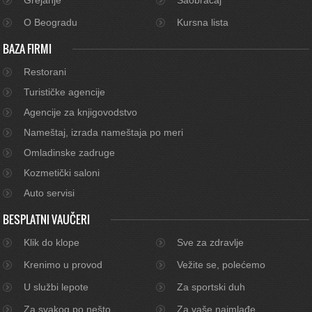
O Beogradu
Kursna lista
BAZA FIRMI
Restorani
Turističke agencije
Agencije za knjigovodstvo
Nameštaj, izrada nameštaja po meri
Omladinske zadruge
Kozmetički saloni
Auto servisi
BESPLATNI VAUČERI
Klik do klope
Sve za zdravlje
Krenimo u provod
Vežite se, polećemo
U službi lepote
Za sportski duh
Za svakog po nešto
Za vaše najmlađe