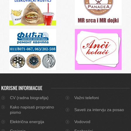
KORISNE INFORMACIJE
CV (radna biografija)
Važni telefoni
Kako napisati propratno
Saveti za intervju za posao
pismo
Električna energija
Vodovod
Grejanje
Saobraćaj