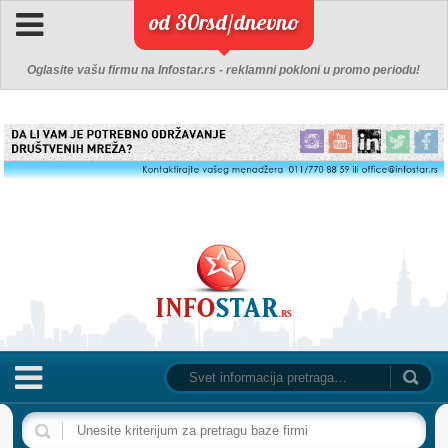
od 30rsd/dnevno
Oglasite vašu firmu na Infostar.rs - reklamni pokloni u promo periodu!
NASLOVNA