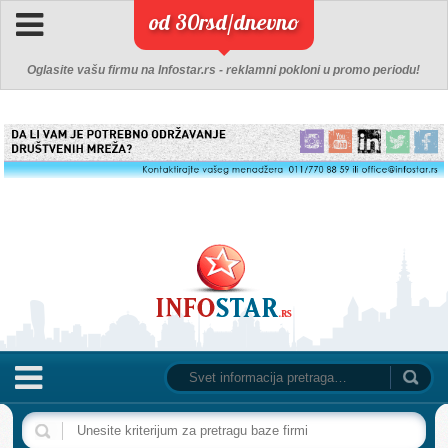
od 30rsd/dnevno
Oglasite vašu firmu na Infostar.rs - reklamni pokloni u promo periodu!
NASLOVNA