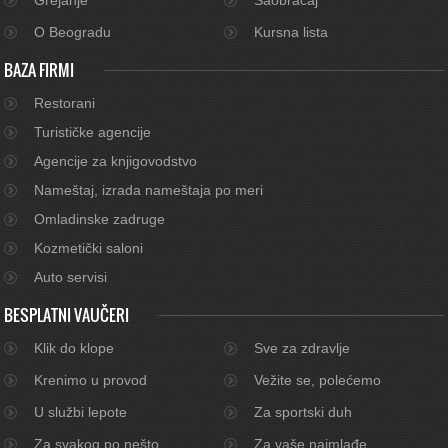
O Beogradu
Kursna lista
BAZA FIRMI
Restorani
Turističke agencije
Agencije za knjigovodstvo
Nameštaj, izrada nameštaja po meri
Omladinske zadruge
Kozmetički saloni
Auto servisi
BESPLATNI VAUČERI
Klik do klope
Sve za zdravlje
Krenimo u provod
Vežite se, polećemo
U službi lepote
Za sportski duh
Za svakog po nešto
Za vaše najmlađe