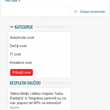
Vidi više »
Ostavi komentar
KATEGORIJE
Auto/moto svet
Dečiji svet
IT svet
Kreativni svet
Svet ekologije
Prikaži sve
Svet enterijera/eksterijera
BESPLATNI VAUČERI
Svet informacija
Tattoo Atelje i tattoo majstor Saša
Svet kulinarstva
Radojčić iz Negotina spremili su za
vas popust od 40% na tetovaže!
Svet lepote
Vaučer: