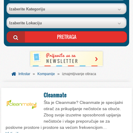
BAZA FIRMI
Izaberite Kategoriju
Izaberite Lokaciju
POSLOVNI OGLASI
AKCIJE I KATALOZI
BESPLATNI VAUČERI
»
»
SVET INFORMACIJA
Infostar
Kompanije
iznajmljivanje otiraca
USLUGE
Cleanmate
Šta je Cleanmate? Cleanmate je specijalni
otirač za prikupljanje nečistoće sa obuće.
Zbog svoje izuzetne sposobnosti upijanja
nečistoće i vlage preporučuje se za
poslovne prostore i prostore sa većom frekvencijom…