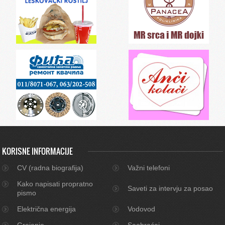
KORISNE INFORMACIJE
CV (radna biografija)
Važni telefoni
Kako napisati propratno
Saveti za intervju za posao
pismo
Električna energija
Vodovod
Grejanje
Saobraćaj