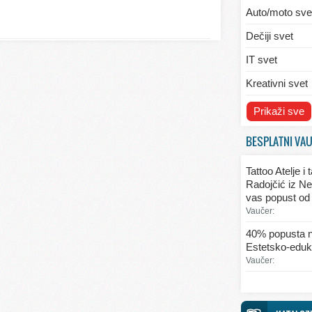
Auto/moto sve
Dečiji svet
IT svet
Kreativni svet
Svet ekologije
Prikaži sve
Svet enterijera
BESPLATNI VA
Svet informaci
Tattoo Atelje i
Svet kulinarst
Radojčić iz Ne
vas popust od
Svet lepote
Vaučer:
Svet ljubavi i 
40% popusta n
Estetsko-eduka
Svet mode
Vaučer:
Svet obrazova
Svet putovanj