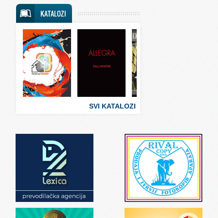
Svet putovanja
KATALOZI
Svet sporta
Svet tehnike
Svet ugostiteljstva
Svet zabave i umetnosti
Svet zanimljivosti
Svet zdravlja
SVI KATALOZI