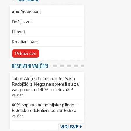
Auto/moto svet
Dečiji svet
IT svet
Kreativni svet
Svet ekologije
Prikaži sve
Svet enterijera/eksterijera
BESPLATNI VAUČERI
Svet informacija
Tattoo Atelje i tattoo majstor Saša
Svet kulinarstva
Radojčić iz Negotina spremili su za
vas popust od 40% na tetovaže!
Svet lepote
Vaučer:
Svet ljubavi i seksa
40% popusta na hemijske pilinge –
Estetsko-edukativni centar Estera
Svet mode
Vaučer:
Svet obrazovanja
VIDI SVE