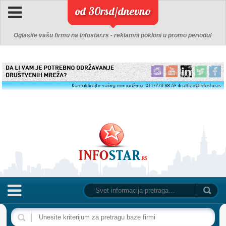
od 30rsd/dnevno
Oglasite vašu firmu na Infostar.rs - reklamni pokloni u promo periodu!
NASLOVNA