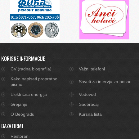
KORISNE INFORMACIJE
CV (radna biografija)
Važni telefoni
Kako napisati propratno
Saveti za intervju za posao
pismo
Električna energija
Vodovod
Grejanje
Saobraćaj
O Beogradu
Kursna lista
BAZA FIRMI
Restorani