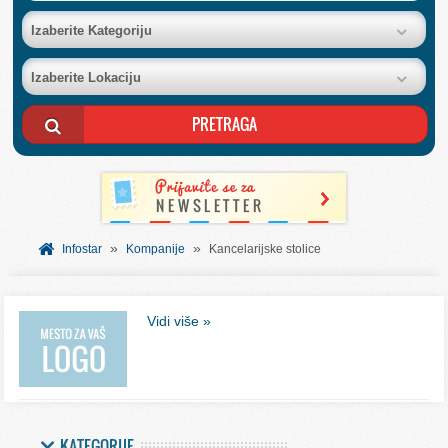
BAZA FIRMI
Izaberite Kategoriju
Izaberite Lokaciju
POSLOVNI OGLASI
AKCIJE I KATALOZI
BESPLATNI VAUČERI
»
»
SVET INFORMACIJA
Infostar
Kompanije
Kancelarijske stolice
USLUGE
Vidi više »
KATEGORIJE