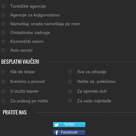
Turističke agencije
Agencije za knjigovodstvo
Nameštaj, izrada nameštaja po meri
Omladinske zadruge
Kozmetički saloni
Auto servisi
BESPLATNI VAUČERI
Klik do klope
Sve za zdravlje
Krenimo u provod
Vežite se, polećemo
U službi lepote
Za sportski duh
Za svakog po nešto
Za vaše najmlađe
PRATITE NAS
Twitter
Facebook