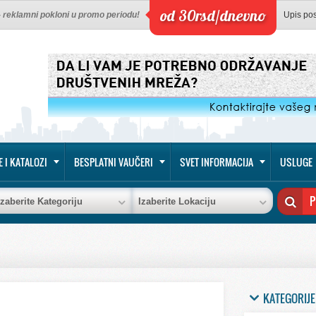
od 30rsd/dnevno
 - reklamni pokloni u promo periodu!
Upis po
E I KATALOZI
BESPLATNI VAUČERI
SVET INFORMACIJA
USLUGE
Izaberite Kategoriju
Izaberite Lokaciju
KATEGORIJE