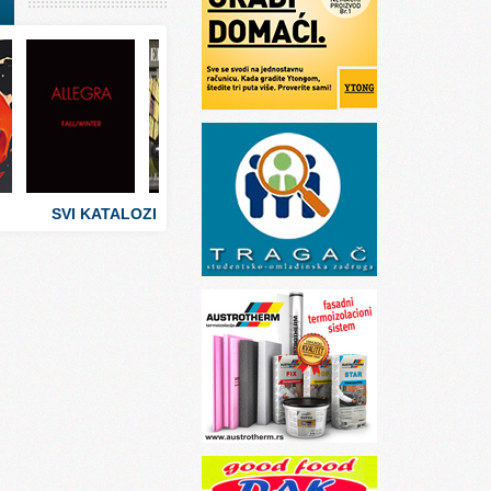
I
stva
 umetnosti
sti
SVI KATALOZI