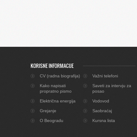
KORISNE INFORMACIJE
CV (radna biografija)
Važni telefoni
Kako napisati
Saveti za intervju za
propratno pismo
posao
Električna energija
Vodovod
Grejanje
Saobraćaj
O Beogradu
Kursna lista