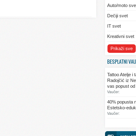
Auto/moto sve
Dečiji svet
IT svet
Kreativni svet
Svet ekologije
Prikaži sve
Svet enterijera
BESPLATNI VA
Svet informaci
Tattoo Atelje i
Svet kulinarst
Radojčić iz Ne
vas popust od
Svet lepote
Vaučer:
Svet ljubavi i 
40% popusta n
Estetsko-eduka
Svet mode
Vaučer:
Svet obrazova
Svet putovanj