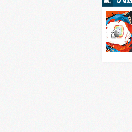
KATALOZ
Svet sporta
Svet tehnike
Svet ugostitelj
Svet zabave i
Svet zanimljivo
Svet zdravlja