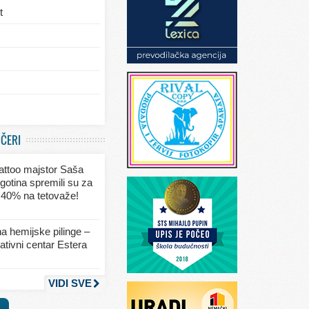
t
/eksterijera
UČERI
ja
 tattoo majstor Saša
va
gotina spremili su za
 40% na tetovaže!
seksa
a hemijske pilinge –
tivni centar Estera
nja
VIDI SVE
a