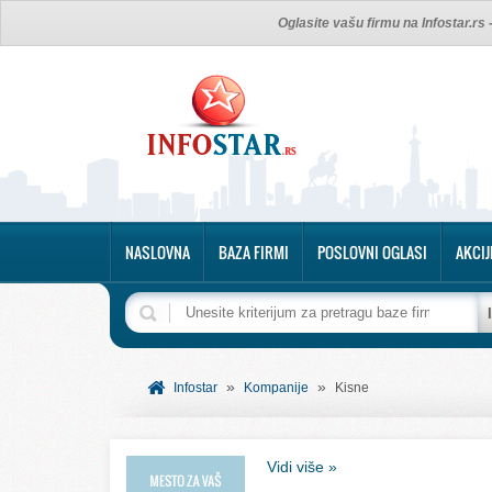
Oglasite vašu firmu na Infostar.rs
NASLOVNA
BAZA FIRMI
POSLOVNI OGLASI
AKCIJ
»
»
Infostar
Kompanije
Kisne
Vidi više »