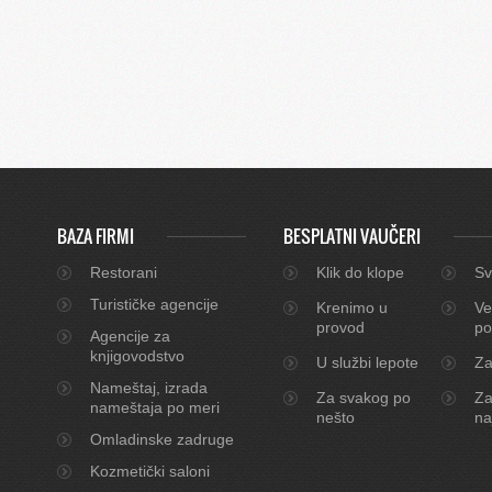
BAZA FIRMI
BESPLATNI VAUČERI
Restorani
Klik do klope
Sv
Turističke agencije
Krenimo u
Ve
provod
po
Agencije za
knjigovodstvo
U službi lepote
Za
Nameštaj, izrada
Za svakog po
Za
nameštaja po meri
nešto
na
Omladinske zadruge
Kozmetički saloni