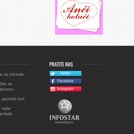
PRATITE NAS
Twitter
e za zdravlje
Facebook
žite se,
lećemo
Instagram
 sportski duh
 vaše
jmlađe