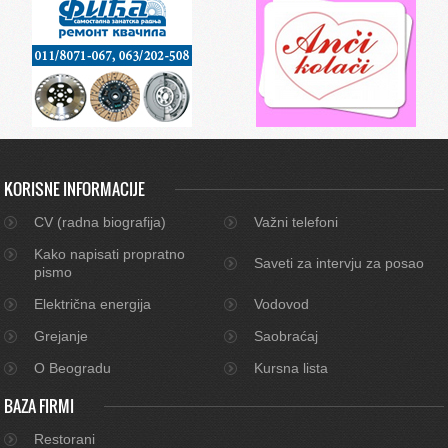
KORISNE INFORMACIJE
CV (radna biografija)
Važni telefoni
Kako napisati propratno
Saveti za intervju za posao
pismo
Električna energija
Vodovod
Grejanje
Saobraćaj
O Beogradu
Kursna lista
BAZA FIRMI
Restorani