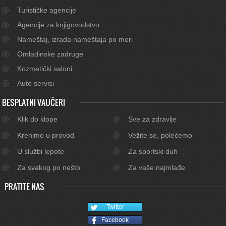
Turističke agencije
Agencije za knjigovodstvo
Nameštaj, izrada nameštaja po meri
Omladinske zadruge
Kozmetički saloni
Auto servisi
BESPLATNI VAUČERI
Klik do klope
Sve za zdravlje
Krenimo u provod
Vežite se, polećemo
U službi lepote
Za sportski duh
Za svakog po nešto
Za vaše najmlađe
PRATITE NAS
Twitter
Facebook