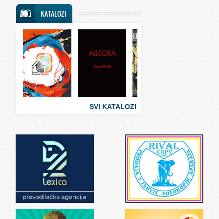
Svet putovanja
KATALOZI
Svet sporta
Svet tehnike
Svet ugostiteljstva
Svet zabave i umetnosti
Svet zanimljivosti
Svet zdravlja
SVI KATALOZI