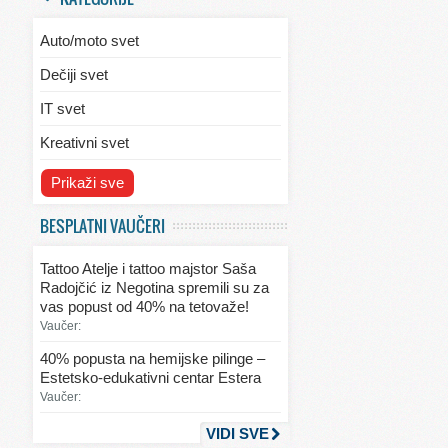
Auto/moto svet
Dečiji svet
IT svet
Kreativni svet
Svet ekologije
Prikaži sve
Svet enterijera/eksterijera
BESPLATNI VAUČERI
Svet informacija
Tattoo Atelje i tattoo majstor Saša
Svet kulinarstva
Radojčić iz Negotina spremili su za
vas popust od 40% na tetovaže!
Svet lepote
Vaučer:
Svet ljubavi i seksa
40% popusta na hemijske pilinge –
Estetsko-edukativni centar Estera
Svet mode
Vaučer:
Svet obrazovanja
VIDI SVE