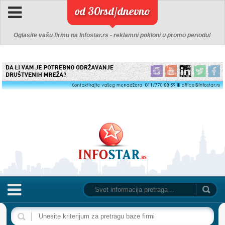
od 30rsd/dnevno
Oglasite vašu firmu na Infostar.rs - reklamni pokloni u promo periodu!
NASLOVNA