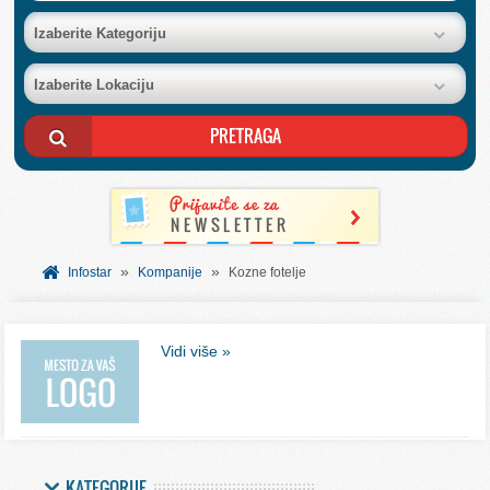
BAZA FIRMI
Izaberite Kategoriju
Izaberite Lokaciju
POSLOVNI OGLASI
AKCIJE I KATALOZI
BESPLATNI VAUČERI
»
»
SVET INFORMACIJA
Infostar
Kompanije
Kozne fotelje
USLUGE
Vidi više »
KATEGORIJE