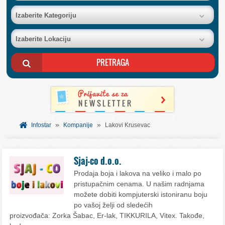
BAZA FIRMI
Izaberite Kategoriju
Izaberite Lokaciju
POSLOVNI OGLASI
AKCIJE I KATALOZI
BESPLATNI VAUČERI
»
»
SVET INFORMACIJA
Infostar
Kompanije
Lakovi Krusevac
USLUGE
Sjaj-co d.o.o.
Prodaja boja i lakova na veliko i malo po
pristupačnim cenama. U našim radnjama
možete dobiti kompjuterski istoniranu boju
po vašoj želji od sledećih
proizvođača: Zorka Šabac, Er-lak, TIKKURILA, Vitex. Takođe,