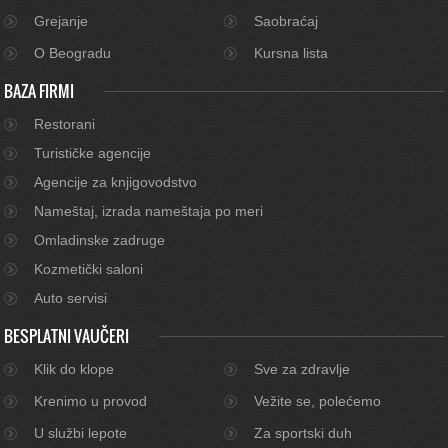
Grejanje
Saobraćaj
O Beogradu
Kursna lista
BAZA FIRMI
Restorani
Turističke agencije
Agencije za knjigovodstvo
Nameštaj, izrada nameštaja po meri
Omladinske zadruge
Kozmetički saloni
Auto servisi
BESPLATNI VAUČERI
Klik do klope
Sve za zdravlje
Krenimo u provod
Vežite se, polećemo
U službi lepote
Za sportski duh