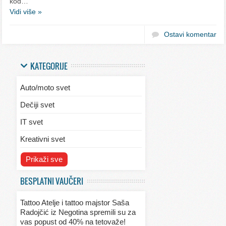
kod…
Vidi više »
Ostavi komentar
KATEGORIJE
Auto/moto svet
Dečiji svet
IT svet
Kreativni svet
Svet ekologije
Prikaži sve
Svet enterijera/eksterijera
BESPLATNI VAUČERI
Svet informacija
Tattoo Atelje i tattoo majstor Saša
Svet kulinarstva
Radojčić iz Negotina spremili su za
vas popust od 40% na tetovaže!
Svet lepote