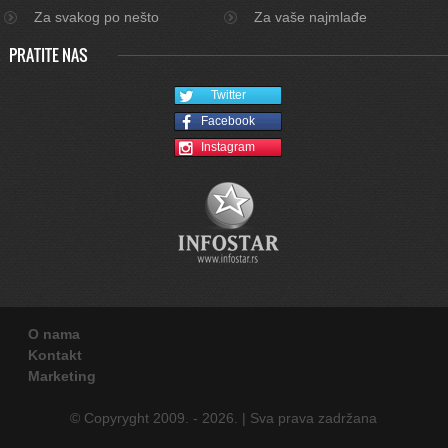
Za svakog po nešto
Za vaše najmlađe
PRATITE NAS
Twitter
Facebook
Instagram
O nama
Kontakt
Marketing
© Copyryght 2009. - 2026. | Sva prava zadržana