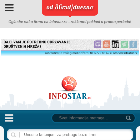
od 30rsd/dnevno
Oglasite vašu firmu na Infostar.rs - reklamni pokloni u promo periodu!
NASLOVNA