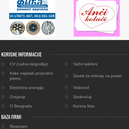
KORISNE INFORMACIJE
CV (radna biografija)
Važni telefoni
Kako napisati propratno
Saveti za intervju za posao
pismo
Električna energija
Vodovod
Grejanje
Saobraćaj
O Beogradu
Kursna lista
BAZA FIRMI
Restorani