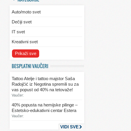
Auto/moto svet
Dečiji svet
IT svet
Kreativni svet
Svet ekologije
Prikaži sve
Svet enterijera/eksterijera
BESPLATNI VAUČERI
Svet informacija
Tattoo Atelje i tattoo majstor Saša
Svet kulinarstva
Radojčić iz Negotina spremili su za
vas popust od 40% na tetovaže!
Svet lepote
Vaučer:
Svet ljubavi i seksa
40% popusta na hemijske pilinge –
Estetsko-edukativni centar Estera
Svet mode
Vaučer:
Svet obrazovanja
VIDI SVE