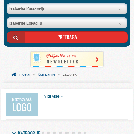
BAZA FIRMI
Izaberite Kategoriju
Izaberite Lokaciju
POSLOVNI OGLASI
AKCIJE I KATALOZI
BESPLATNI VAUČERI
»
»
SVET INFORMACIJA
Infostar
Kompanije
Latoplex
USLUGE
Vidi više »
KATEGORIJE