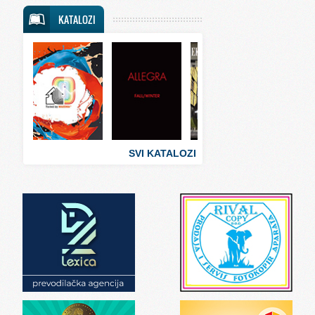
Svet putovanja
KATALOZI
Svet sporta
Svet tehnike
Svet ugostiteljstva
Svet zabave i umetnosti
Svet zanimljivosti
Svet zdravlja
SVI KATALOZI