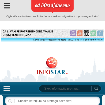
od 30rsd/dnevno
Oglasite vašu firmu na Infostar.rs - reklamni pokloni u promo periodu!
NASLOVNA