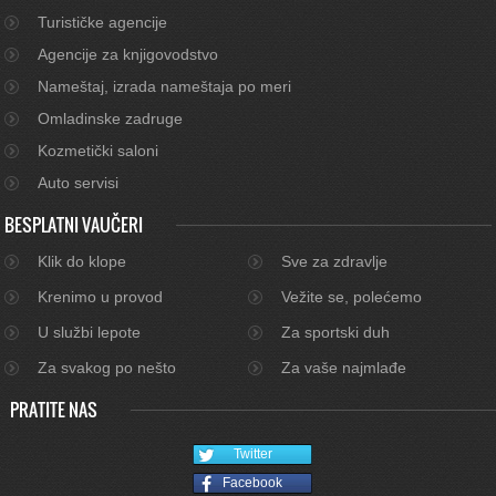
Turističke agencije
Agencije za knjigovodstvo
Nameštaj, izrada nameštaja po meri
Omladinske zadruge
Kozmetički saloni
Auto servisi
BESPLATNI VAUČERI
Klik do klope
Sve za zdravlje
Krenimo u provod
Vežite se, polećemo
U službi lepote
Za sportski duh
Za svakog po nešto
Za vaše najmlađe
PRATITE NAS
Twitter
Facebook