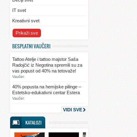
IT svet
Kreativni svet
Svet ekologije
Prikaži sve
Svet enterijera/eksterijera
BESPLATNI VAUČERI
Svet informacija
Tattoo Atelje i tattoo majstor Saša
Svet kulinarstva
Radojčić iz Negotina spremili su za
vas popust od 40% na tetovaže!
Svet lepote
Vaučer:
Svet ljubavi i seksa
40% popusta na hemijske pilinge –
Estetsko-edukativni centar Estera
Svet mode
Vaučer:
Svet obrazovanja
VIDI SVE
Svet putovanja
KATALOZI
Svet sporta
Svet tehnike