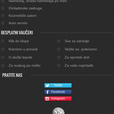
Nameštaj, izrada nameštaja po meri
Omladinske zadruge
Kozmetički saloni
Auto servisi
BESPLATNI VAUČERI
Klik do klope
Sve za zdravlje
Krenimo u provod
Vežite se, polećemo
U službi lepote
Za sportski duh
Za svakog po nešto
Za vaše najmlađe
PRATITE NAS
Twitter
Facebook
Instagram