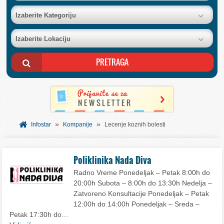
BAZA FIRMI
Izaberite Kategoriju
Izaberite Lokaciju
POSLOVNI OGLASI
AKCIJE I KATALOZI
BESPLATNI VAUČERI
»
»
SVET INFORMACIJA
Infostar
Kompanije
Lecenje koznih bolesti
USLUGE
Poliklinika Nada Diva
Radno Vreme Ponedeljak – Petak 8:00h do
20:00h Subota – 8:00h do 13:30h Nedelja –
Zatvoreno Konsultacije Ponedeljak – Petak
12:00h do 14:00h Ponedeljak – Sreda –
Petak 17:30h do…