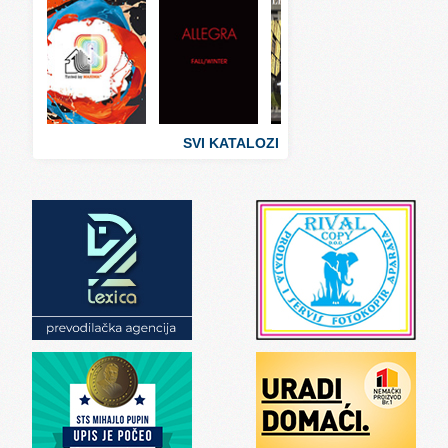
Svet ugostiteljstva
Svet zabave i umetnosti
Svet zanimljivosti
Svet zdravlja
SVI KATALOZI