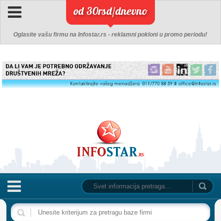
od 30rsd/dnevno
Oglasite vašu firmu na Infostar.rs - reklamni pokloni u promo periodu!
NASLOVNA