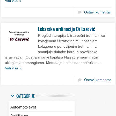
Vidi više »
Ostavi komentar
Lekarska ordinacija Dr Lazović
Pregled i terapija Ultrazvučni tretman lica
kolagenom Ultrazvučnim unošenjem
kolagena u ponovljenim tretmanima
smanjuje duboke bore, a površinske
izravnjava. Odstranjivanje kapilara Najsavremeniji način
uklanjanja bemangioma. Metoda je bezbolna, nehiruška…
Vidi više »
Ostavi komentar
KATEGORIJE
Auto/moto svet
Dečiji svet