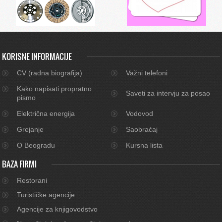
KORISNE INFORMACIJE
CV (radna biografija)
Važni telefoni
Kako napisati propratno
Saveti za intervju za posao
pismo
Električna energija
Vodovod
Grejanje
Saobraćaj
O Beogradu
Kursna lista
BAZA FIRMI
Restorani
Turističke agencije
Agencije za knjigovodstvo