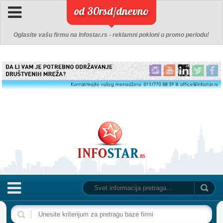
od 30rsd/dnevno
Oglasite vašu firmu na Infostar.rs - reklamni pokloni u promo periodu!
NASLOVNA