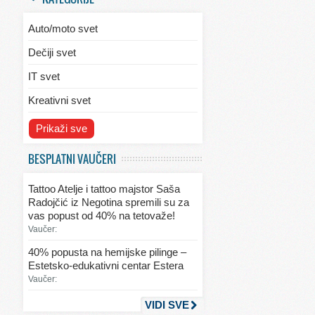
Auto/moto svet
Dečiji svet
IT svet
Kreativni svet
Svet ekologije
Prikaži sve
Svet enterijera/eksterijera
BESPLATNI VAUČERI
Svet informacija
Tattoo Atelje i tattoo majstor Saša
Svet kulinarstva
Radojčić iz Negotina spremili su za
vas popust od 40% na tetovaže!
Svet lepote
Vaučer:
Svet ljubavi i seksa
40% popusta na hemijske pilinge –
Estetsko-edukativni centar Estera
Svet mode
Vaučer:
Svet obrazovanja
VIDI SVE