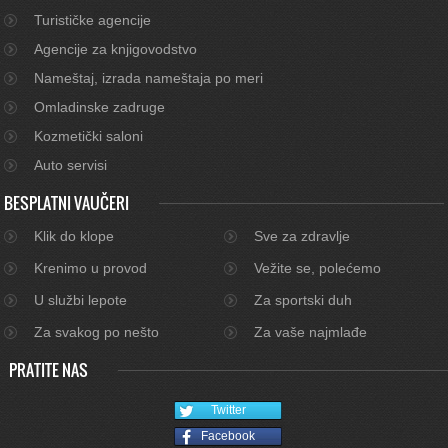
Turističke agencije
Agencije za knjigovodstvo
Nameštaj, izrada nameštaja po meri
Omladinske zadruge
Kozmetički saloni
Auto servisi
BESPLATNI VAUČERI
Klik do klope
Sve za zdravlje
Krenimo u provod
Vežite se, polećemo
U službi lepote
Za sportski duh
Za svakog po nešto
Za vaše najmlađe
PRATITE NAS
Twitter
Facebook