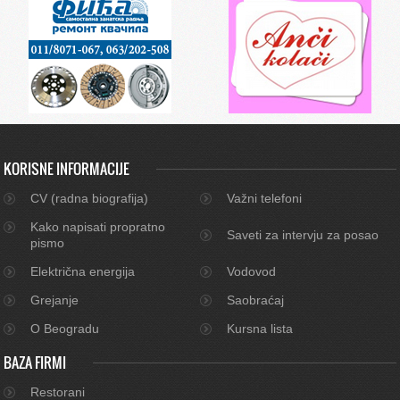
KORISNE INFORMACIJE
CV (radna biografija)
Važni telefoni
Kako napisati propratno
Saveti za intervju za posao
pismo
Električna energija
Vodovod
Grejanje
Saobraćaj
O Beogradu
Kursna lista
BAZA FIRMI
Restorani