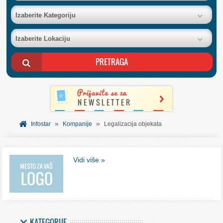
BAZA FIRMI
Izaberite Kategoriju
Izaberite Lokaciju
POSLOVNI OGLASI
AKCIJE I KATALOZI
BESPLATNI VAUČERI
»
»
SVET INFORMACIJA
Infostar
Kompanije
Legalizacija objekata
USLUGE
Vidi više »
KATEGORIJE