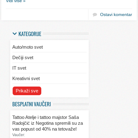
Vidi više »
Ostavi komentar
KATEGORIJE
Auto/moto svet
Dečiji svet
IT svet
Kreativni svet
Svet ekologije
Prikaži sve
Svet enterijera/eksterijera
BESPLATNI VAUČERI
Svet informacija
Tattoo Atelje i tattoo majstor Saša
Svet kulinarstva
Radojčić iz Negotina spremili su za
vas popust od 40% na tetovaže!
Svet lepote
Vaučer: