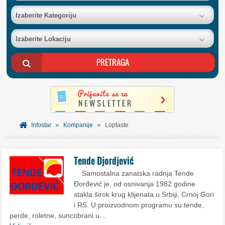
BAZA FIRMI
Izaberite Kategoriju
Izaberite Lokaciju
POSLOVNI OGLASI
AKCIJE I KATALOZI
BESPLATNI VAUČERI
»
»
SVET INFORMACIJA
Infostar
Kompanije
Loptaste
USLUGE
Tende Djordjević
Samostalna zanatska radnja Tende
Đorđević je, od osnivanja 1982 godine
stakla širok krug klijenata u Srbiji, Crnoj Gori
i RS. U proizvodnom programu su tende,
perde, roletne, suncobrani u…