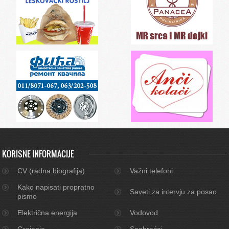
KORISNE INFORMACIJE
CV (radna biografija)
Važni telefoni
Kako napisati propratno
Saveti za intervju za posao
pismo
Električna energija
Vodovod
Grejanje
Saobraćaj