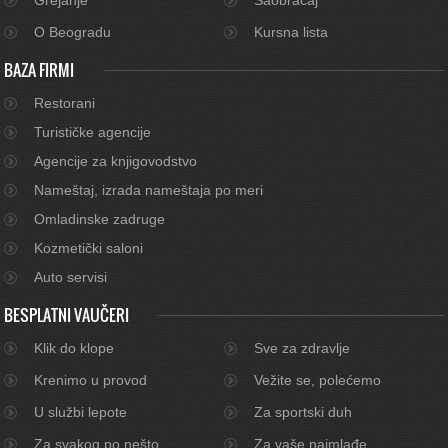
O Beogradu
Kursna lista
BAZA FIRMI
Restorani
Turističke agencije
Agencije za knjigovodstvo
Nameštaj, izrada nameštaja po meri
Omladinske zadruge
Kozmetički saloni
Auto servisi
BESPLATNI VAUČERI
Klik do klope
Sve za zdravlje
Krenimo u provod
Vežite se, polećemo
U službi lepote
Za sportski duh
Za svakog po nešto
Za vaše najmlađe