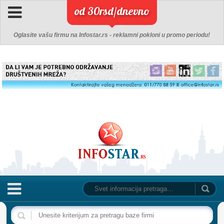
od 30rsd/dnevno
Oglasite vašu firmu na Infostar.rs - reklamni pokloni u promo periodu!
NASLOVNA