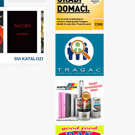
I
stva
 umetnosti
sti
SVI KATALOZI