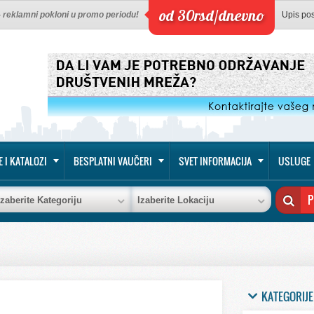
od 30rsd/dnevno
 - reklamni pokloni u promo periodu!
Upis po
E I KATALOZI
BESPLATNI VAUČERI
SVET INFORMACIJA
USLUGE
Izaberite Kategoriju
Izaberite Lokaciju
KATEGORIJE