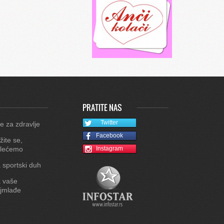
PRATITE NAS
Twitter
e za zdravlje
Facebook
žite se,
lećemo
Instagram
 sportski duh
 vaše
jmlađe