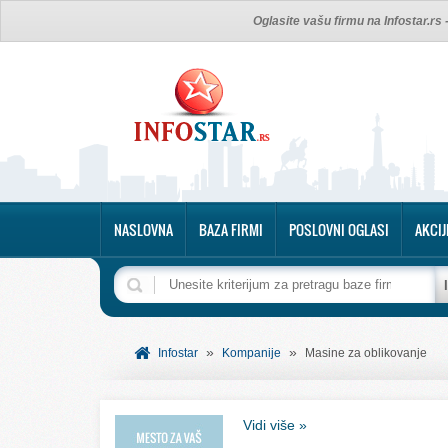
Oglasite vašu firmu na Infostar.rs
NASLOVNA
BAZA FIRMI
POSLOVNI OGLASI
AKCIJ
»
»
Infostar
Kompanije
Masine za oblikovanje
Vidi više »