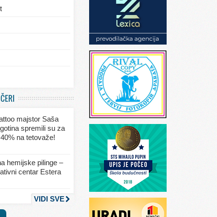
t
/eksterijera
UČERI
ja
 tattoo majstor Saša
va
gotina spremili su za
 40% na tetovaže!
seksa
a hemijske pilinge –
tivni centar Estera
nja
VIDI SVE
a