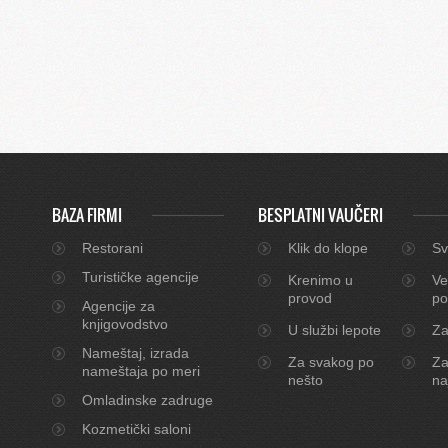
BAZA FIRMI
BESPLATNI VAUČERI
Restorani
Klik do klope
Sv
Turističke agencije
Krenimo u
Ve
provod
po
Agencije za
knjigovodstvo
U službi lepote
Za
Nameštaj, izrada
Za svakog po
Za
nameštaja po meri
nešto
na
Omladinske zadruge
Kozmetički saloni