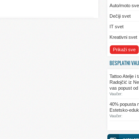
Auto/moto sve
Dečiji svet
IT svet
Kreativni svet
Svet ekologije
Prikaži sve
Svet enterijera
BESPLATNI VA
Svet informaci
Tattoo Atelje i
Svet kulinarst
Radojčić iz Ne
vas popust od
Svet lepote
Vaučer:
Svet ljubavi i 
40% popusta n
Estetsko-eduka
Svet mode
Vaučer:
Svet obrazova
Svet putovanj