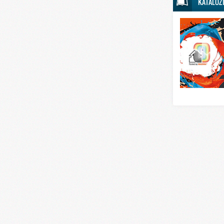
KATALOZ
Svet sporta
Svet tehnike
Svet ugostitelj
Svet zabave i
Svet zanimljivo
Svet zdravlja