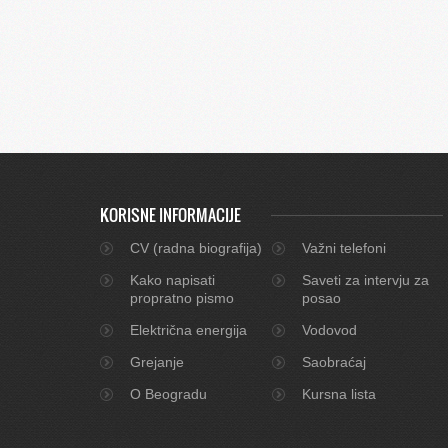
KORISNE INFORMACIJE
CV (radna biografija)
Važni telefoni
Kako napisati
Saveti za intervju za
propratno pismo
posao
Električna energija
Vodovod
Grejanje
Saobraćaj
O Beogradu
Kursna lista