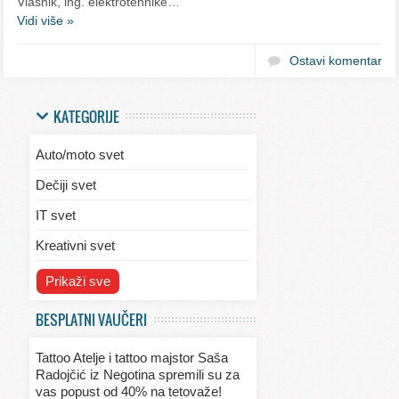
Vlasnik, ing. elektrotehnike…
Vidi više »
Ostavi komentar
KATEGORIJE
Auto/moto svet
Dečiji svet
IT svet
Kreativni svet
Svet ekologije
Prikaži sve
Svet enterijera/eksterijera
BESPLATNI VAUČERI
Svet informacija
Tattoo Atelje i tattoo majstor Saša
Svet kulinarstva
Radojčić iz Negotina spremili su za
vas popust od 40% na tetovaže!
Svet lepote