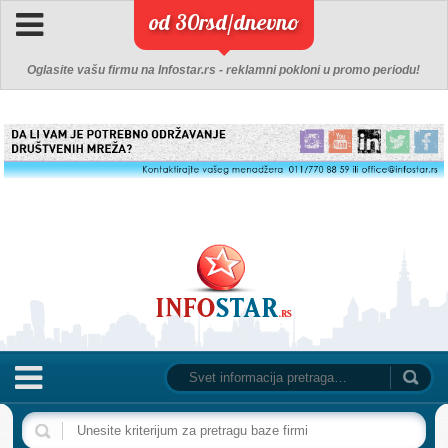
od 30rsd/dnevno
Oglasite vašu firmu na Infostar.rs - reklamni pokloni u promo periodu!
NASLOVNA