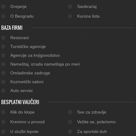
Grejanje
Saobraćaj
O Beogradu
Kursna lista
BAZA FIRMI
Restorani
Turističke agencije
Agencije za knjigovodstvo
Nameštaj, izrada nameštaja po meri
Omladinske zadruge
Kozmetički saloni
Auto servisi
BESPLATNI VAUČERI
Klik do klope
Sve za zdravlje
Krenimo u provod
Vežite se, polećemo
U službi lepote
Za sportski duh