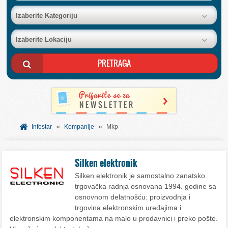
BAZA FIRMI
Izaberite Kategoriju
Izaberite Lokaciju
POSLOVNI OGLASI
AKCIJE I KATALOZI
BESPLATNI VAUČERI
»
»
SVET INFORMACIJA
Infostar
Kompanije
Mkp
USLUGE
Silken elektronik
Silken elektronik je samostalno zanatsko
trgovačka radnja osnovana 1994. godine sa
osnovnom delatnošću: proizvodnja i
trgovina elektronskim uređajima i
elektronskim komponentama na malo u prodavnici i preko pošte.