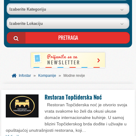
BAZA FIRMI
Izaberite Kategoriju
Izaberite Lokaciju
POSLOVNI OGLASI
AKCIJE I KATALOZI
BESPLATNI VAUČERI
»
»
SVET INFORMACIJA
Infostar
Kompanije
Modne revije
USLUGE
Restoran Topčiderska Noć
Restoran Topčiderska noć je otvorio svoja
vrata svakome ko želi da okusi ukuse
domaće internacionalne kuhinje. U samoj
blizini Topčiderskog brda dođite i uživajte u
opuštajućoj unutrašnjosti restorana, koji…