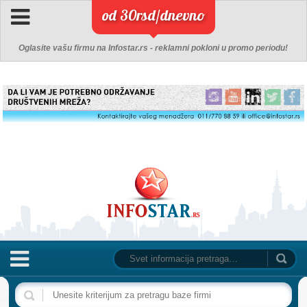
od 30rsd/dnevno
Oglasite vašu firmu na Infostar.rs - reklamni pokloni u promo periodu!
NASLOVNA