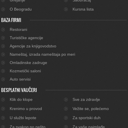
O Beogradu
Kursna lista
BAZA FIRMI
Restorani
Turističke agencije
Agencije za knjigovodstvo
Nameštaj, izrada nameštaja po meri
Omladinske zadruge
Kozmetički saloni
Auto servisi
BESPLATNI VAUČERI
Klik do klope
Sve za zdravlje
Krenimo u provod
Vežite se, polećemo
U službi lepote
Za sportski duh
Za svakog po nešto
Za vaše najmlađe