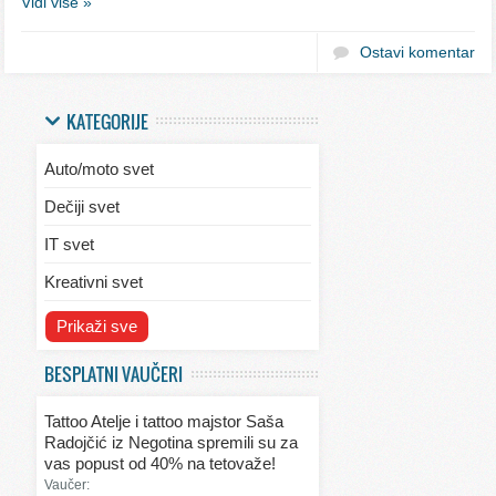
Vidi više »
Ostavi komentar
KATEGORIJE
Auto/moto svet
Dečiji svet
IT svet
Kreativni svet
Svet ekologije
Prikaži sve
Svet enterijera/eksterijera
BESPLATNI VAUČERI
Svet informacija
Tattoo Atelje i tattoo majstor Saša
Svet kulinarstva
Radojčić iz Negotina spremili su za
vas popust od 40% na tetovaže!
Svet lepote
Vaučer: