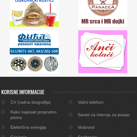
KORISNE INFORMACIJE
CV (radna biografija)
Važni telefoni
Kako napisati propratno
Saveti za intervju za posao
pismo
Električna energija
Vodovod
Grejanje
Saobraćaj