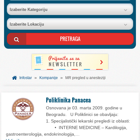
BAZA FIRMI
Izaberite Kategoriju
Izaberite Lokaciju
POSLOVNI OGLASI
AKCIJE I KATALOZI
BESPLATNI VAUČERI
»
»
SVET INFORMACIJA
Infostar
Kompanije
MR pregled u anesteziji
USLUGE
Poliklinika Panacea
Osnovana je 03. marta 2009. godine u
Beogradu. U Poliklinici se obavljaju:
1. Specijalistički lekarski pregledi iz oblasti:
• INTERNE MEDICINE – Kardilogija,
gastroenterologija, endokrinologija,…