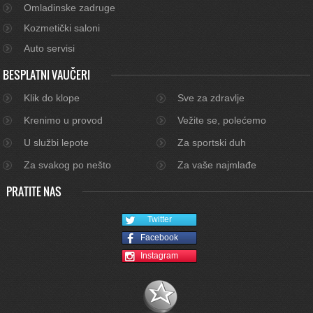
Omladinske zadruge
Kozmetički saloni
Auto servisi
BESPLATNI VAUČERI
Klik do klope
Sve za zdravlje
Krenimo u provod
Vežite se, polećemo
U službi lepote
Za sportski duh
Za svakog po nešto
Za vaše najmlađe
PRATITE NAS
Twitter
Facebook
Instagram