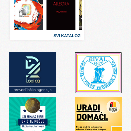
Svet ugostiteljstva
Svet zabave i umetnosti
Svet zanimljivosti
Svet zdravlja
SVI KATALOZI