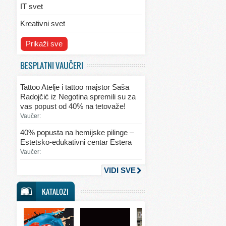
IT svet
Kreativni svet
Svet ekologije
Prikaži sve
Svet enterijera/eksterijera
BESPLATNI VAUČERI
Svet informacija
Tattoo Atelje i tattoo majstor Saša
Svet kulinarstva
Radojčić iz Negotina spremili su za
vas popust od 40% na tetovaže!
Svet lepote
Vaučer:
Svet ljubavi i seksa
40% popusta na hemijske pilinge –
Estetsko-edukativni centar Estera
Svet mode
Vaučer:
Svet obrazovanja
VIDI SVE
Svet putovanja
KATALOZI
Svet sporta
Svet tehnike