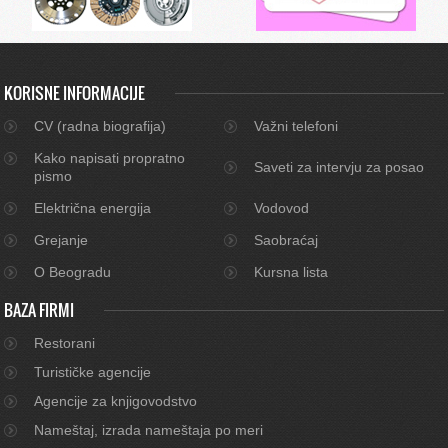
KORISNE INFORMACIJE
CV (radna biografija)
Važni telefoni
Kako napisati propratno
Saveti za intervju za posao
pismo
Električna energija
Vodovod
Grejanje
Saobraćaj
O Beogradu
Kursna lista
BAZA FIRMI
Restorani
Turističke agencije
Agencije za knjigovodstvo
Nameštaj, izrada nameštaja po meri