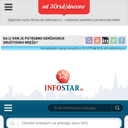
od 30rsd/dnevno
Oglasite vašu firmu na Infostar.rs - reklamni pokloni u promo periodu!
NASLOVNA