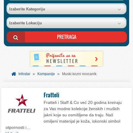
BAZA FIRMI
Izaberite Kategoriju
Izaberite Lokaciju
POSLOVNI OGLASI
AKCIJE I KATALOZI
BESPLATNI VAUČERI
»
»
SVET INFORMACIJA
Infostar
Kompanije
Muski kozni novcanik
USLUGE
Fratteli
Fratteli i Staff & Co već 20 godina kreiraju
za Vas modne kolekcije ženskih i muških
jakni koje su osmišljene da traju. Naš
omiljeni materijal je koža, iskonski simbol
otpornosti i…