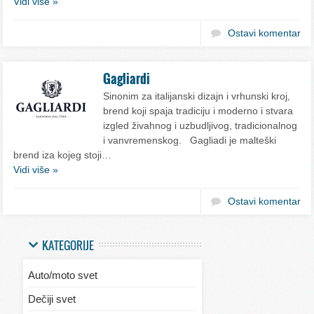
Vidi više »
Ostavi komentar
Gagliardi
Sinonim za italijanski dizajn i vrhunski kroj,
brend koji spaja tradiciju i moderno i stvara
izgled živahnog i uzbudljivog, tradicionalnog
i vanvremenskog. Gagliadi je malteški
brend iza kojeg stoji…
Vidi više »
Ostavi komentar
KATEGORIJE
Auto/moto svet
Dečiji svet