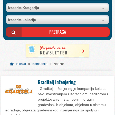
BAZA FIRMI
Izaberite Kategoriju
Izaberite Lokaciju
POSLOVNI OGLASI
AKCIJE I KATALOZI
BESPLATNI VAUČERI
»
»
SVET INFORMACIJA
Infostar
Kompanije
Nadzor
USLUGE
Graditelj Inženjering
Graditelj Inženjering je kompanija koja se
bavi investiranjem i izgrachjom, nadzorom i
projektovanjem stambenih i drugih
građevinskih objekata, objekata u sistemu
izgradnje, objekata građevinskog inženjeringa za spoljnu i