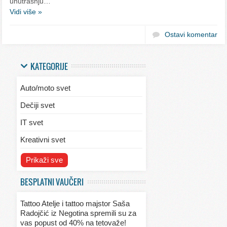
unutrašnju…
Vidi više »
Ostavi komentar
KATEGORIJE
Auto/moto svet
Dečiji svet
IT svet
Kreativni svet
Svet ekologije
Prikaži sve
Svet enterijera/eksterijera
BESPLATNI VAUČERI
Svet informacija
Tattoo Atelje i tattoo majstor Saša
Svet kulinarstva
Radojčić iz Negotina spremili su za
vas popust od 40% na tetovaže!
Svet lepote