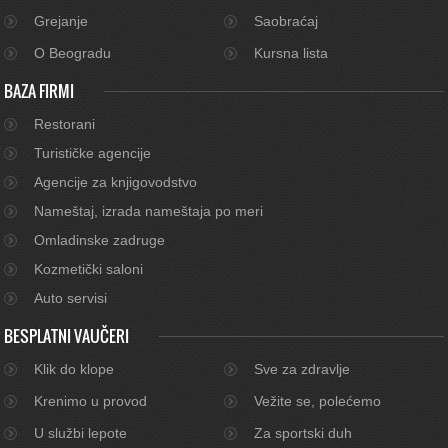
Grejanje
Saobraćaj
O Beogradu
Kursna lista
BAZA FIRMI
Restorani
Turističke agencije
Agencije za knjigovodstvo
Nameštaj, izrada nameštaja po meri
Omladinske zadruge
Kozmetički saloni
Auto servisi
BESPLATNI VAUČERI
Klik do klope
Sve za zdravlje
Krenimo u provod
Vežite se, polećemo
U službi lepote
Za sportski duh