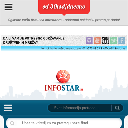
od 30rsd/dnevno
Oglasite vašu firmu na Infostar.rs - reklamni pokloni u promo periodu!
NASLOVNA