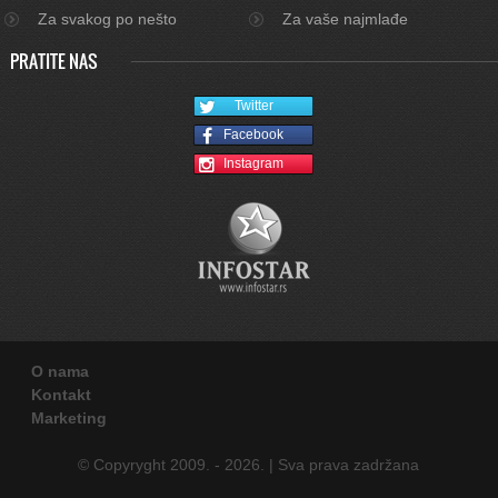
Za svakog po nešto
Za vaše najmlađe
PRATITE NAS
Twitter
Facebook
Instagram
O nama
Kontakt
Marketing
© Copyryght 2009. - 2026. | Sva prava zadržana