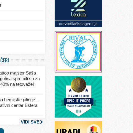
t
/eksterijera
UČERI
ja
 tattoo majstor Saša
va
gotina spremili su za
 40% na tetovaže!
seksa
a hemijske pilinge –
tivni centar Estera
nja
VIDI SVE
a