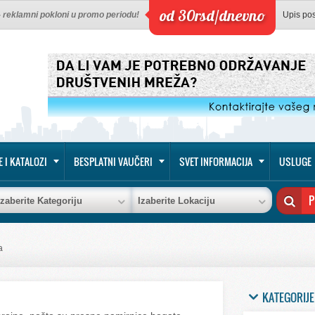
od 30rsd/dnevno
 - reklamni pokloni u promo periodu!
Upis po
E I KATALOZI
BESPLATNI VAUČERI
SVET INFORMACIJA
USLUGE
Izaberite Kategoriju
Izaberite Lokaciju
a
KATEGORIJE