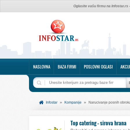
Oglasite vašu firmu na Infostar.rs
NASLOVNA
BAZA FIRMI
POSLOVNI OGLASI
AKCIJ
»
»
Infostar
Kompanije
Narucivanje posnih obrok
Top catering – sirova hrana