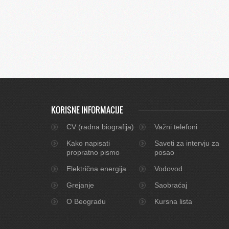
KORISNE INFORMACIJE
CV (radna biografija)
Važni telefoni
Kako napisati
Saveti za intervju za
propratno pismo
posao
Električna energija
Vodovod
Grejanje
Saobraćaj
O Beogradu
Kursna lista