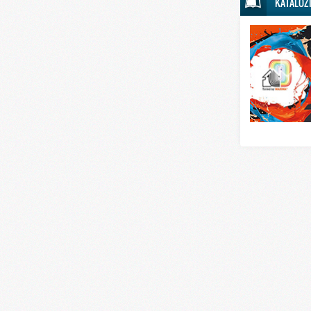
KATALOZ
Svet sporta
Svet tehnike
Svet ugostitelj
Svet zabave i
Svet zanimljivo
Svet zdravlja