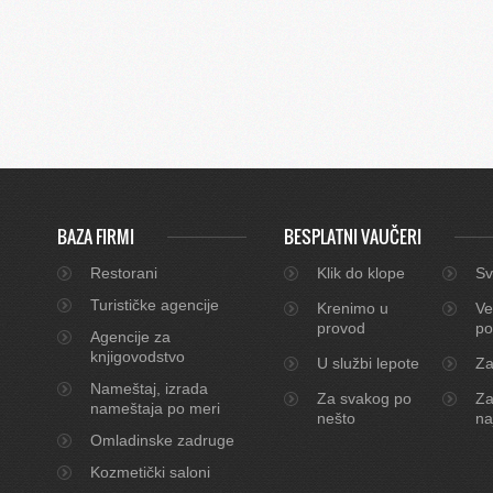
BAZA FIRMI
BESPLATNI VAUČERI
Restorani
Klik do klope
Sv
Turističke agencije
Krenimo u
Ve
provod
po
Agencije za
knjigovodstvo
U službi lepote
Za
Nameštaj, izrada
Za svakog po
Za
nameštaja po meri
nešto
na
Omladinske zadruge
Kozmetički saloni