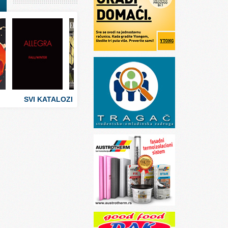
I
stva
 umetnosti
sti
SVI KATALOZI