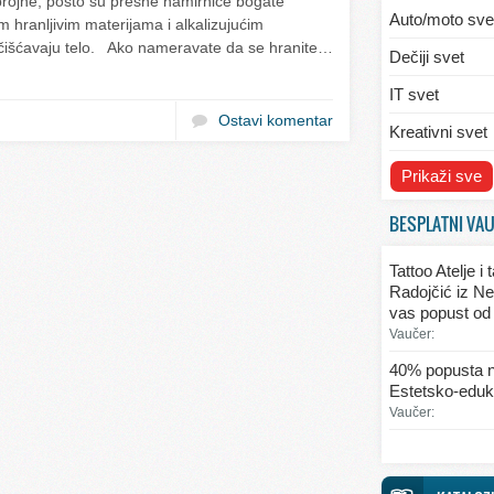
brojne, pošto su presne namirnice bogate
Auto/moto sve
 hranljivim materijama i alkalizujućim
čišćavaju telo. Ako nameravate da se hranite…
Dečiji svet
IT svet
Ostavi komentar
Kreativni svet
Svet ekologije
Prikaži sve
Svet enterijera
BESPLATNI VA
Svet informaci
Tattoo Atelje i
Svet kulinarst
Radojčić iz Ne
vas popust od
Svet lepote
Vaučer:
Svet ljubavi i 
40% popusta n
Estetsko-eduka
Svet mode
Vaučer:
Svet obrazova
Svet putovanj