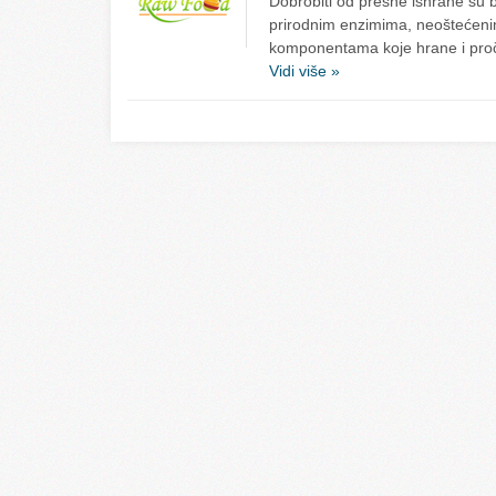
Dobrobiti od presne ishrane su 
prirodnim enzimima, neoštećenim
komponentama koje hrane i pro
Vidi više »