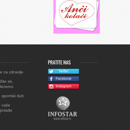
PRATITE NAS
Twitter
e za zdravlje
Facebook
žite se,
lećemo
Instagram
 sportski duh
 vaše
jmlađe