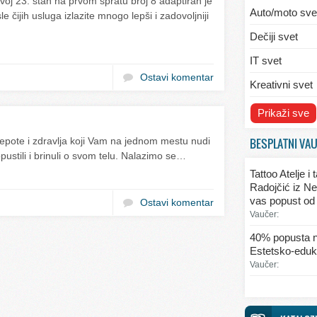
j 23. stan na prvom spratu broj 8 adaptiran je
Auto/moto sve
e čijih usluga izlazite mnogo lepši i zadovoljniji
Dečiji svet
IT svet
Ostavi komentar
Kreativni svet
Svet ekologije
Prikaži sve
Svet enterijera
BESPLATNI VA
lepote i zdravlja koji Vam na jednom mestu nudi
pustili i brinuli o svom telu. Nalazimo se…
Svet informaci
Tattoo Atelje i
Svet kulinarst
Radojčić iz Ne
vas popust od
Ostavi komentar
Svet lepote
Vaučer:
Svet ljubavi i 
40% popusta n
Estetsko-eduka
Svet mode
Vaučer:
Svet obrazova
Svet putovanj