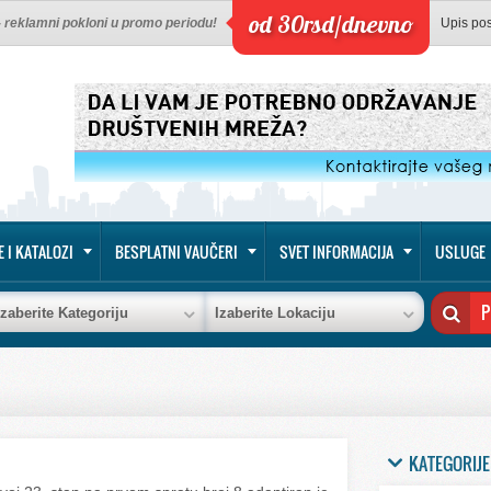
od 30rsd/dnevno
 - reklamni pokloni u promo periodu!
Upis po
E I KATALOZI
BESPLATNI VAUČERI
SVET INFORMACIJA
USLUGE
Izaberite Kategoriju
Izaberite Lokaciju
KATEGORIJE