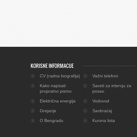
KORISNE INFORMACIJE
CV (radna biografija)
Važni telefoni
Kako napisati
Saveti za intervju za
propratno pismo
posao
Električna energija
Vodovod
Grejanje
Saobraćaj
O Beogradu
Kursna lista