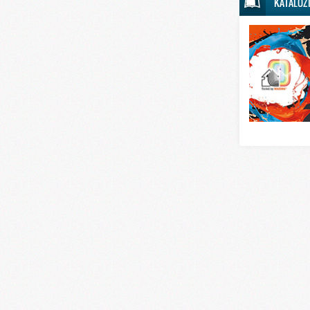
KATALOZ
Svet sporta
Svet tehnike
Svet ugostitelj
Svet zabave i
Svet zanimljivo
Svet zdravlja