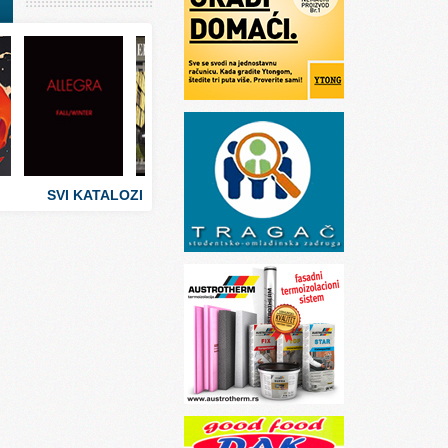
I
stva
 umetnosti
sti
SVI KATALOZI