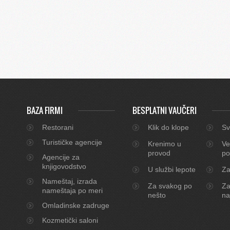
BAZA FIRMI
BESPLATNI VAUČERI
Restorani
Klik do klope
Sv
Turističke agencije
Krenimo u
Ve
provod
po
Agencije za
knjigovodstvo
U službi lepote
Za
Nameštaj, izrada
Za svakog po
Za
nameštaja po meri
nešto
na
Omladinske zadruge
Kozmetički saloni