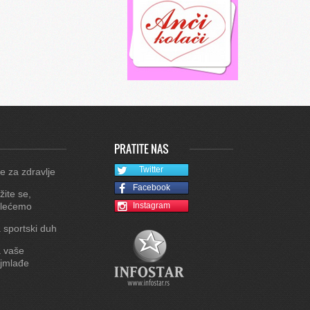
PRATITE NAS
Twitter
e za zdravlje
Facebook
žite se,
lećemo
Instagram
 sportski duh
 vaše
jmlađe