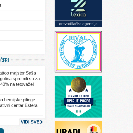
t
/eksterijera
UČERI
ja
 tattoo majstor Saša
va
gotina spremili su za
 40% na tetovaže!
seksa
a hemijske pilinge –
tivni centar Estera
nja
VIDI SVE
a