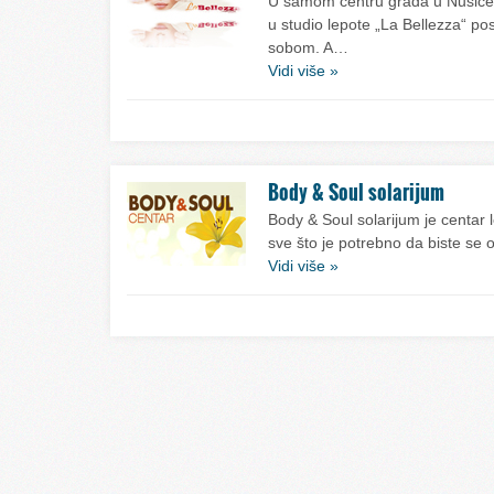
U samom centru grada u Nušićevo
u studio lepote „La Bellezza“ posl
sobom. A…
Vidi više »
Body & Soul solarijum
Body & Soul solarijum je centar 
sve što je potrebno da biste se o
Vidi više »