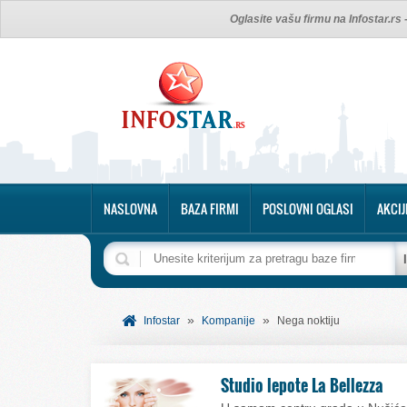
Oglasite vašu firmu na Infostar.rs
NASLOVNA
BAZA FIRMI
POSLOVNI OGLASI
AKCIJ
»
»
Infostar
Kompanije
Nega noktiju
Studio lepote La Bellezza