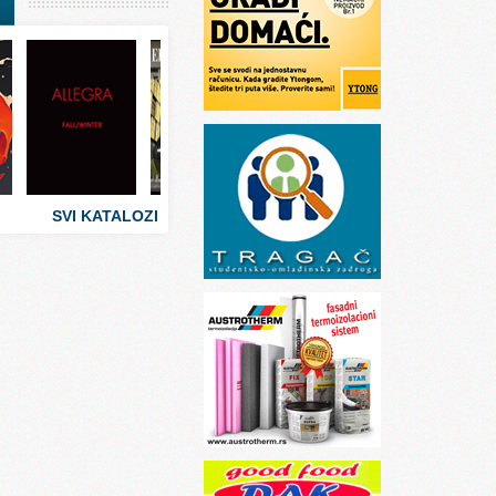
I
stva
 umetnosti
sti
SVI KATALOZI