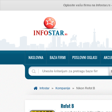
Oglasite vašu firmu na Infostar.rs
NASLOVNA
BAZA FIRMI
POSLOVNI OGLASI
AKCIJ
»
»
Infostar
Kompanije
Nikon Refot B
Refot B