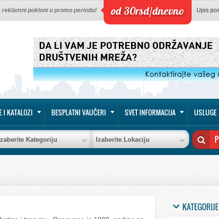
od 30rsd/dnevno
 - reklamni pokloni u promo periodu!
Upis po
E I KATALOZI
BESPLATNI VAUČERI
SVET INFORMACIJA
USLUGE
Izaberite Kategoriju
Izaberite Lokaciju
KATEGORIJE