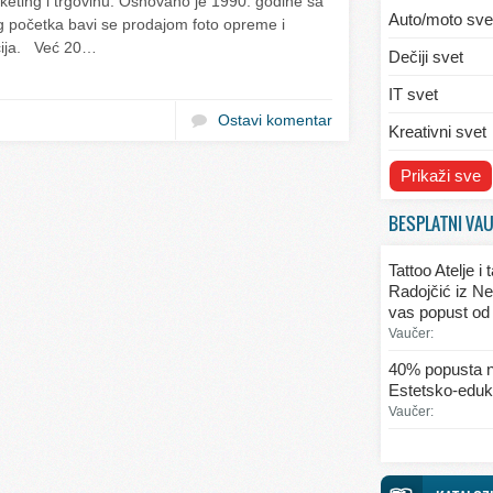
keting i trgovinu. Osnovano je 1990. godine sa
Auto/moto sve
početka bavi se prodajom foto opreme i
acija. Već 20…
Dečiji svet
IT svet
Ostavi komentar
Kreativni svet
Svet ekologije
Prikaži sve
Svet enterijera
BESPLATNI VA
Svet informaci
Tattoo Atelje i
Svet kulinarst
Radojčić iz Ne
vas popust od
Svet lepote
Vaučer:
Svet ljubavi i 
40% popusta n
Estetsko-eduka
Svet mode
Vaučer:
Svet obrazova
Svet putovanj