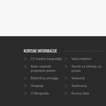
KORISNE INFORMACIJE
CV (radna biografija)
Važni telefoni
Kako napisati
Saveti za intervju za
propratno pismo
posao
Električna energija
Vodovod
Grejanje
Saobraćaj
O Beogradu
Kursna lista