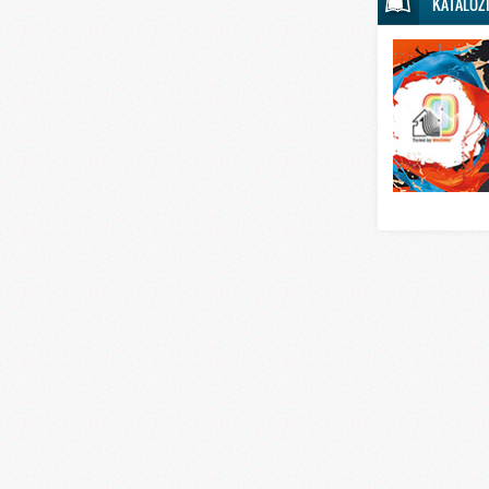
KATALOZ
Svet sporta
Svet tehnike
Svet ugostitelj
Svet zabave i
Svet zanimljivo
Svet zdravlja