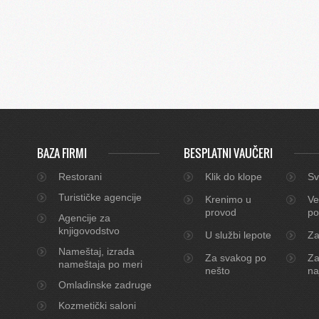
BAZA FIRMI
BESPLATNI VAUČERI
Restorani
Klik do klope
Sv
Turističke agencije
Krenimo u
Ve
provod
po
Agencije za
knjigovodstvo
U službi lepote
Za
Nameštaj, izrada
Za svakog po
Za
nameštaja po meri
nešto
na
Omladinske zadruge
Kozmetički saloni