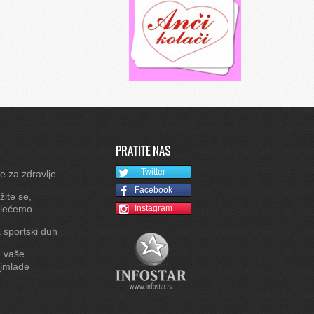
PRATITE NAS
Twitter
e za zdravlje
Facebook
žite se,
lećemo
Instagram
 sportski duh
 vaše
jmlađe