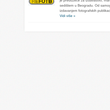
je preduzeće za izdavaštvo, mar
sedištem u Beogradu. Od samog 
izdavanjem fotografskih publik
Vidi više »