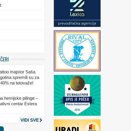
t
/eksterijera
UČERI
ja
 tattoo majstor Saša
va
gotina spremili su za
 40% na tetovaže!
seksa
a hemijske pilinge –
tivni centar Estera
nja
VIDI SVE
a