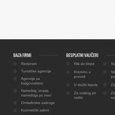
BAZA FIRMI
BESPLATNI VAUČERI
Restorani
Klik do klope
Sv
Turističke agencije
Krenimo u
Ve
provod
po
Agencije za
knjigovodstvo
U službi lepote
Za
Nameštaj, izrada
Za svakog po
Za
nameštaja po meri
nešto
na
Omladinske zadruge
Kozmetički saloni