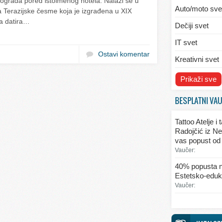
ograda pored istoimenog hotela. Nalazi se u
Auto/moto sve
 Terazijske česme koja je izgrađena u XIX
a datira…
Dečiji svet
IT svet
Ostavi komentar
Kreativni svet
Svet ekologije
Prikaži sve
Svet enterijera
BESPLATNI VA
Svet informaci
Tattoo Atelje i
Svet kulinarst
Radojčić iz Ne
vas popust od
Svet lepote
Vaučer:
Svet ljubavi i 
40% popusta n
Estetsko-eduka
Svet mode
Vaučer:
Svet obrazova
Svet putovanj