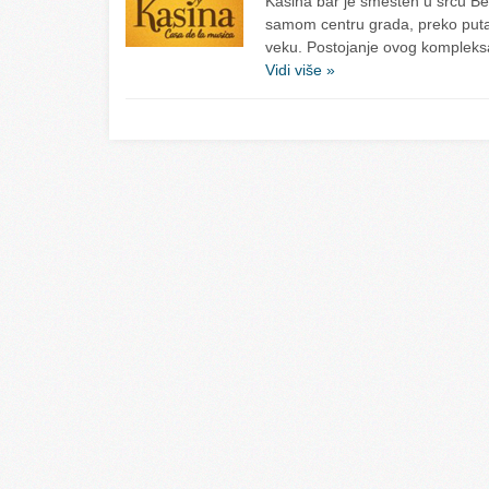
Kasina bar je smešten u srcu Be
samom centru grada, preko puta
veku. Postojanje ovog kompleks
Vidi više »