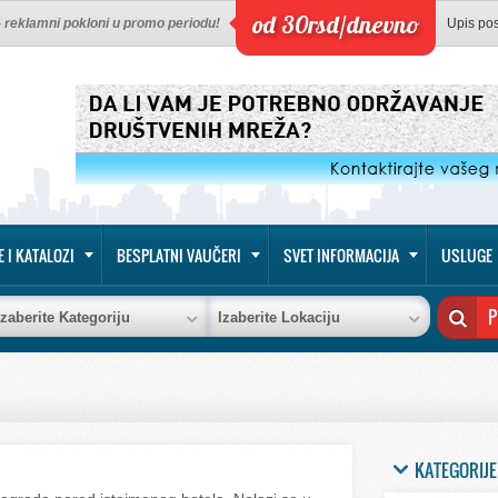
od 30rsd/dnevno
 - reklamni pokloni u promo periodu!
Upis po
E I KATALOZI
BESPLATNI VAUČERI
SVET INFORMACIJA
USLUGE
Izaberite Kategoriju
Izaberite Lokaciju
KATEGORIJE