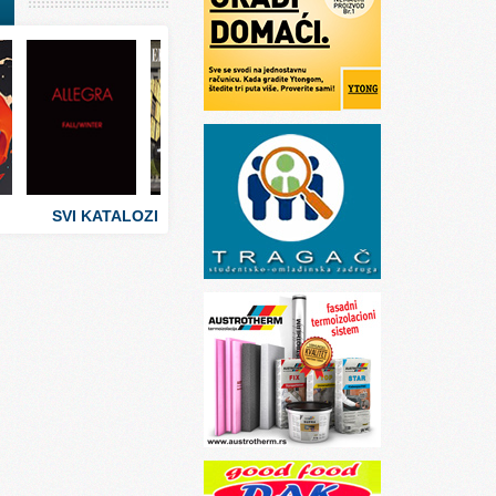
I
stva
 umetnosti
sti
SVI KATALOZI