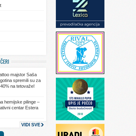
t
/eksterijera
UČERI
ja
 tattoo majstor Saša
va
gotina spremili su za
 40% na tetovaže!
seksa
a hemijske pilinge –
tivni centar Estera
nja
VIDI SVE
a