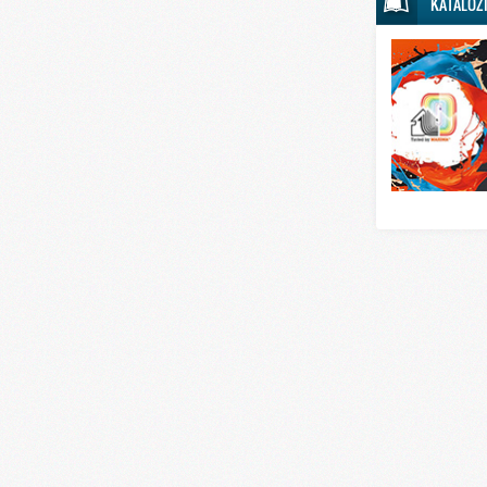
KATALOZ
Svet sporta
Svet tehnike
Svet ugostitelj
Svet zabave i
Svet zanimljivo
Svet zdravlja