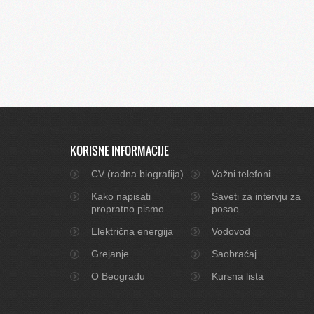
KORISNE INFORMACIJE
CV (radna biografija)
Važni telefoni
Kako napisati
Saveti za intervju za
propratno pismo
posao
Električna energija
Vodovod
Grejanje
Saobraćaj
O Beogradu
Kursna lista