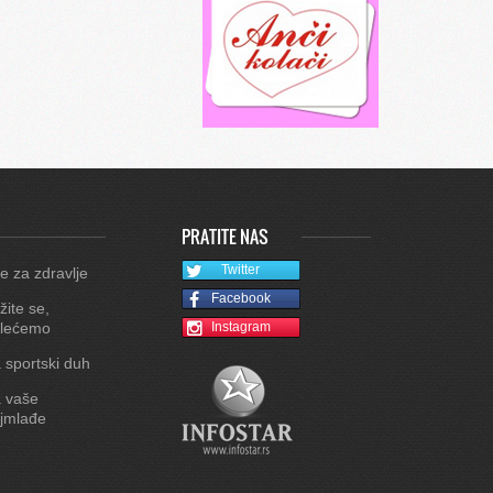
PRATITE NAS
Twitter
e za zdravlje
Facebook
žite se,
lećemo
Instagram
 sportski duh
 vaše
jmlađe