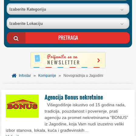
BAZA FIRMI
Izaberite Kategoriju
Izaberite Lokaciju
POSLOVNI OGLASI
AKCIJE I KATALOZI
BESPLATNI VAUČERI
»
»
SVET INFORMACIJA
Infostar
Kompanije
Novogradnja u Jagodini
USLUGE
Agencija Bonus nekretnine
Višegodišnje iskustvo od 15 godina rada,
tradicija, pouzdanost i poverenje, prati
agenciju za promet nekretninama “BONUS”
iz Jagodine, koja Vam nudi izuzetno veliki
izbor stanova, lokala, kuća i građevinskih…