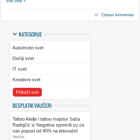
Vidi više »
Ostavi komentar
KATEGORIJE
Auto/moto svet
Dečiji svet
IT svet
Kreativni svet
Svet ekologije
Prikaži sve
Svet enterijera/eksterijera
BESPLATNI VAUČERI
Svet informacija
Tattoo Atelje i tattoo majstor Saša
Svet kulinarstva
Radojčić iz Negotina spremili su za
vas popust od 40% na tetovaže!
Svet lepote
Vaučer: