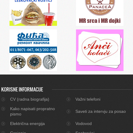
KORISNE INFORMACIJE
CV (radna biografija)
Važni telefoni
Kako napisati propratno
Saveti za intervju za posao
pismo
Električna energija
Vodovod
Grejanje
Saobraćaj