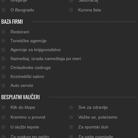
O Beogradu
Kursna lista
BAZA FIRMI
Restorani
Turističke agencije
Agencije za knjigovodstvo
Nameštaj, izrada nameštaja po meri
Omladinske zadruge
Kozmetički saloni
Auto servisi
BESPLATNI VAUČERI
Klik do klope
Sve za zdravlje
Krenimo u provod
Vežite se, polećemo
U službi lepote
Za sportski duh
Za svakog po nešto
Za vaše najmlađe