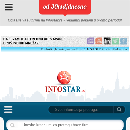
od 30rsd/dnevno
Oglasite vašu firmu na Infostar.rs - reklamni pokloni u promo periodu!
NASLOVNA