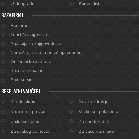
O Beogradu
Kursna lista
BAZA FIRMI
Restorani
Turističke agencije
Agencije za knjigovodstvo
Nameštaj, izrada nameštaja po meri
Omladinske zadruge
Kozmetički saloni
Auto servisi
BESPLATNI VAUČERI
Klik do klope
Sve za zdravlje
Krenimo u provod
Vežite se, polećemo
U službi lepote
Za sportski duh
Za svakog po nešto
Za vaše najmlađe