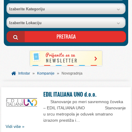
BAZA FIRMI
Izaberite Kategoriju
Izaberite Lokaciju
POSLOVNI OGLASI
AKCIJE I KATALOZI
BESPLATNI VAUČERI
»
»
SVET INFORMACIJA
Infostar
Kompanije
Novogradnja
USLUGE
EDIL ITALIANA UNO d.o.o.
Stanovanje po meri savremnog čoveka
– EDIL ITALIANA UNO Stanovanje
u srcu metropola je oduvek smatrano
izrazom prestiža i…
Vidi više »