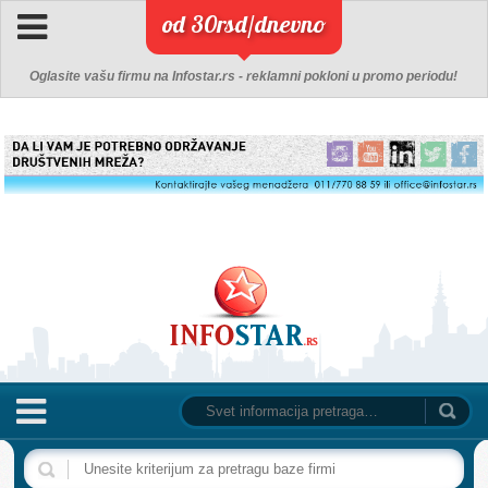
od 30rsd/dnevno
Oglasite vašu firmu na Infostar.rs - reklamni pokloni u promo periodu!
NASLOVNA