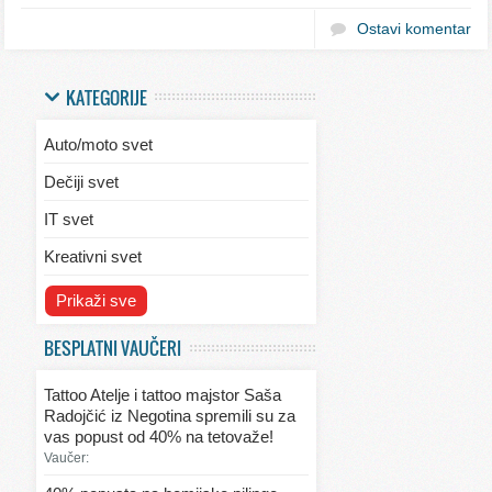
Ostavi komentar
KATEGORIJE
Auto/moto svet
Dečiji svet
IT svet
Kreativni svet
Svet ekologije
Prikaži sve
Svet enterijera/eksterijera
BESPLATNI VAUČERI
Svet informacija
Tattoo Atelje i tattoo majstor Saša
Svet kulinarstva
Radojčić iz Negotina spremili su za
vas popust od 40% na tetovaže!
Svet lepote
Vaučer:
Svet ljubavi i seksa