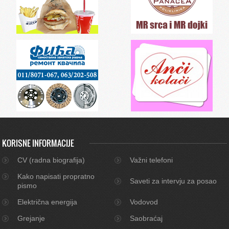
KORISNE INFORMACIJE
CV (radna biografija)
Važni telefoni
Kako napisati propratno
Saveti za intervju za posao
pismo
Električna energija
Vodovod
Grejanje
Saobraćaj