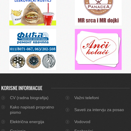
KORISNE INFORMACIJE
CV (radna biografija)
Važni telefoni
Kako napisati propratno
Saveti za intervju za posao
pismo
Električna energija
Vodovod
Grejanje
Saobraćaj