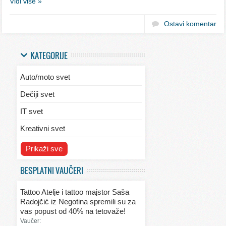
Vidi više »
Ostavi komentar
KATEGORIJE
Auto/moto svet
Dečiji svet
IT svet
Kreativni svet
Svet ekologije
Prikaži sve
Svet enterijera/eksterijera
BESPLATNI VAUČERI
Svet informacija
Tattoo Atelje i tattoo majstor Saša
Svet kulinarstva
Radojčić iz Negotina spremili su za
vas popust od 40% na tetovaže!
Svet lepote
Vaučer: