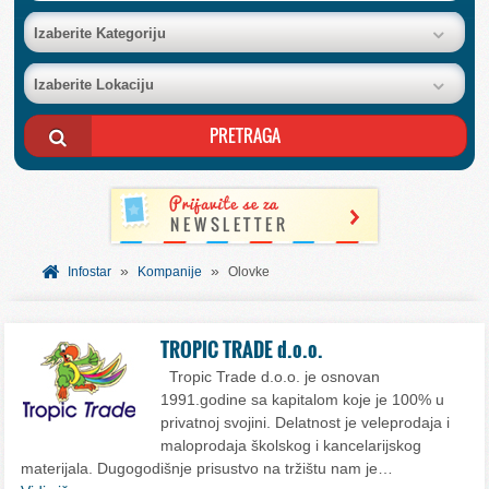
BAZA FIRMI
Izaberite Kategoriju
Izaberite Lokaciju
POSLOVNI OGLASI
AKCIJE I KATALOZI
BESPLATNI VAUČERI
»
»
SVET INFORMACIJA
Infostar
Kompanije
Olovke
USLUGE
TROPIC TRADE d.o.o.
Tropic Trade d.o.o. je osnovan
1991.godine sa kapitalom koje je 100% u
privatnoj svojini. Delatnost je veleprodaja i
maloprodaja školskog i kancelarijskog
materijala. Dugogodišnje prisustvo na tržištu nam je…