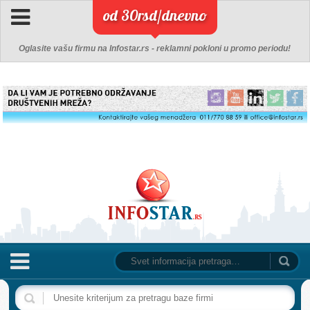
od 30rsd/dnevno
Oglasite vašu firmu na Infostar.rs - reklamni pokloni u promo periodu!
NASLOVNA