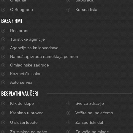
O Beogradu
Kursna lista
BAZA FIRMI
Restorani
Turističke agencije
Agencije za knjigovodstvo
Nameštaj, izrada nameštaja po meri
Omladinske zadruge
Kozmetički saloni
Auto servisi
BESPLATNI VAUČERI
Klik do klope
Sve za zdravlje
Krenimo u provod
Vežite se, polećemo
U službi lepote
Za sportski duh
Za svakog po nešto
Za vaše najmlađe