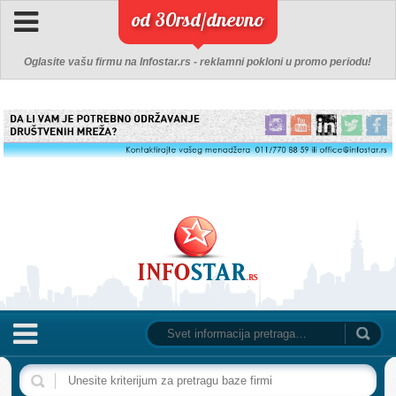
od 30rsd/dnevno
Oglasite vašu firmu na Infostar.rs - reklamni pokloni u promo periodu!
NASLOVNA