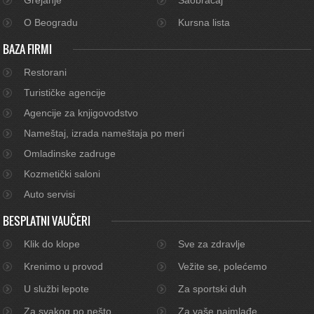
O Beogradu
Kursna lista
BAZA FIRMI
Restorani
Turističke agencije
Agencije za knjigovodstvo
Nameštaj, izrada nameštaja po meri
Omladinske zadruge
Kozmetički saloni
Auto servisi
BESPLATNI VAUČERI
Klik do klope
Sve za zdravlje
Krenimo u provod
Vežite se, polećemo
U službi lepote
Za sportski duh
Za svakog po nešto
Za vaše najmlađe