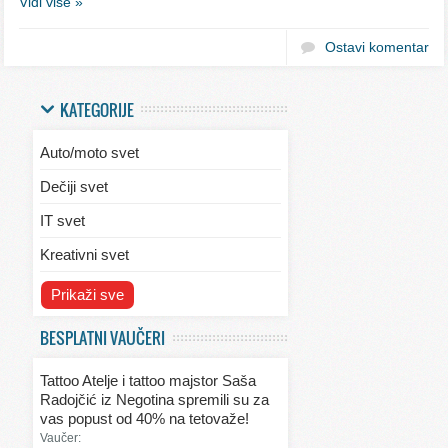
Vidi više »
Ostavi komentar
KATEGORIJE
Auto/moto svet
Dečiji svet
IT svet
Kreativni svet
Svet ekologije
Prikaži sve
Svet enterijera/eksterijera
BESPLATNI VAUČERI
Svet informacija
Tattoo Atelje i tattoo majstor Saša
Svet kulinarstva
Radojčić iz Negotina spremili su za
vas popust od 40% na tetovaže!
Svet lepote
Vaučer: