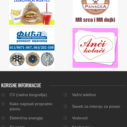
KORISNE INFORMACIJE
CV (radna biografija)
Važni telefoni
Kako napisati propratno
Saveti za intervju za posao
pismo
Električna energija
Vodovod
Grejanje
Saobraćaj