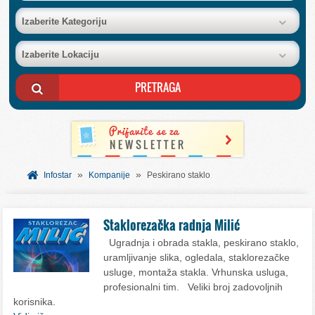
BAZA FIRMI
Izaberite Kategoriju
Izaberite Lokaciju
POSLOVNI OGLASI
AKCIJE I KATALOZI
BESPLATNI VAUČERI
»
»
SVET INFORMACIJA
Infostar
Kompanije
Peskirano staklo
USLUGE
Staklorezačka radnja Milić
Ugradnja i obrada stakla, peskirano staklo,
uramljivanje slika, ogledala, staklorezačke
usluge, montaža stakla. Vrhunska usluga,
profesionalni tim. Veliki broj zadovoljnih
korisnika.