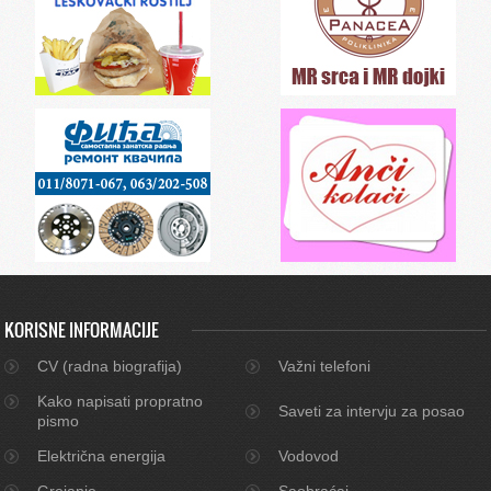
KORISNE INFORMACIJE
CV (radna biografija)
Važni telefoni
Kako napisati propratno
Saveti za intervju za posao
pismo
Električna energija
Vodovod
Grejanje
Saobraćaj