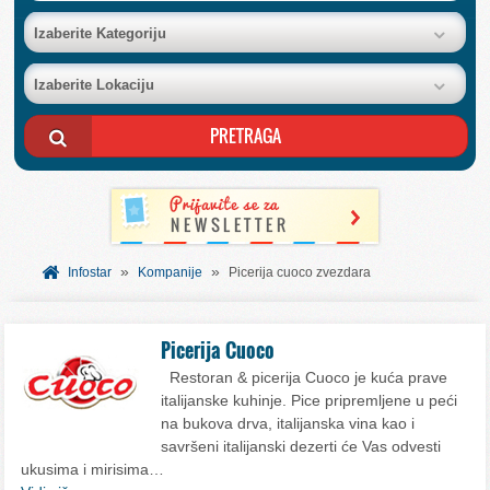
BAZA FIRMI
Izaberite Kategoriju
Izaberite Lokaciju
POSLOVNI OGLASI
AKCIJE I KATALOZI
BESPLATNI VAUČERI
»
»
SVET INFORMACIJA
Infostar
Kompanije
Picerija cuoco zvezdara
USLUGE
Picerija Cuoco
Restoran & picerija Cuoco je kuća prave
italijanske kuhinje. Pice pripremljene u peći
na bukova drva, italijanska vina kao i
savršeni italijanski dezerti će Vas odvesti
ukusima i mirisima…