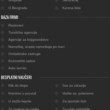
O Beogradu
Kursna lista
BAZA FIRMI
Restorani
Turističke agencije
Agencije za knjigovodstvo
Nameštaj, izrada nameštaja po meri
Omladinske zadruge
Kozmetički saloni
Auto servisi
BESPLATNI VAUČERI
Klik do klope
Sve za zdravlje
Krenimo u provod
Vežite se, polećemo
U službi lepote
Za sportski duh
Za svakog po nešto
Za vaše najmlađe