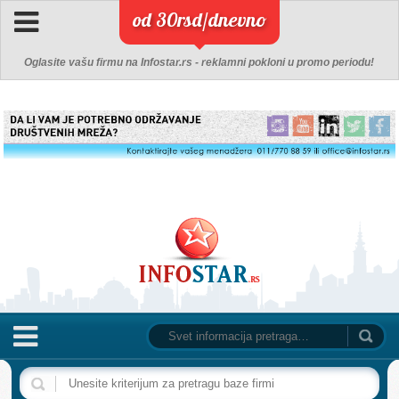
od 30rsd/dnevno
Oglasite vašu firmu na Infostar.rs - reklamni pokloni u promo periodu!
NASLOVNA