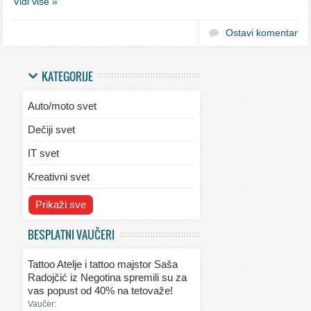
Vidi više »
Ostavi komentar
KATEGORIJE
Auto/moto svet
Dečiji svet
IT svet
Kreativni svet
Svet ekologije
Prikaži sve
Svet enterijera/eksterijera
BESPLATNI VAUČERI
Svet informacija
Tattoo Atelje i tattoo majstor Saša
Svet kulinarstva
Radojčić iz Negotina spremili su za
vas popust od 40% na tetovaže!
Svet lepote
Vaučer: