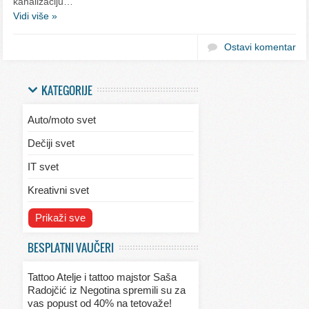
kanalizaciju…
Vidi više »
Ostavi komentar
KATEGORIJE
Auto/moto svet
Dečiji svet
IT svet
Kreativni svet
Svet ekologije
Prikaži sve
Svet enterijera/eksterijera
BESPLATNI VAUČERI
Svet informacija
Tattoo Atelje i tattoo majstor Saša
Svet kulinarstva
Radojčić iz Negotina spremili su za
vas popust od 40% na tetovaže!
Svet lepote