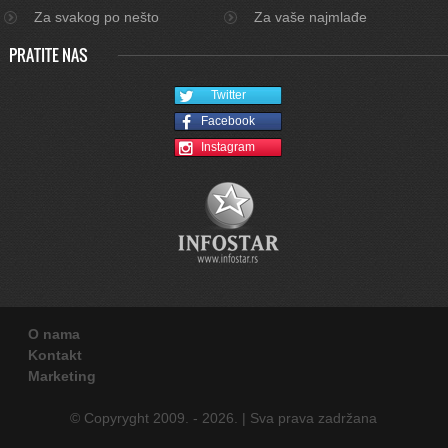
Za svakog po nešto
Za vaše najmlađe
PRATITE NAS
Twitter
Facebook
Instagram
O nama
Kontakt
Marketing
© Copyryght 2009. - 2026. | Sva prava zadržana