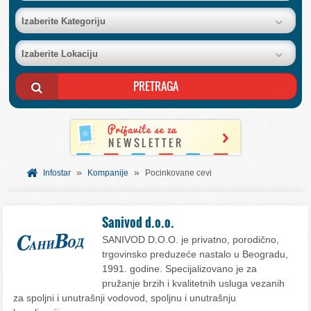
BAZA FIRMI
Izaberite Kategoriju
Izaberite Lokaciju
POSLOVNI OGLASI
AKCIJE I KATALOZI
BESPLATNI VAUČERI
»
»
SVET INFORMACIJA
Infostar
Kompanije
Pocinkovane cevi
USLUGE
Sanivod d.o.o.
SANIVOD D.O.O. je privatno, porodično,
trgovinsko preduzeće nastalo u Beogradu,
1991. godine. Specijalizovano je za
pružanje brzih i kvalitetnih usluga vezanih
za spoljni i unutrašnji vodovod, spoljnu i unutrašnju