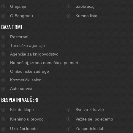
Grejanje
Saobraćaj
O Beogradu
Kursna lista
BAZA FIRMI
Restorani
Turističke agencije
Agencije za knjigovodstvo
Nameštaj, izrada nameštaja po meri
Omladinske zadruge
Kozmetički saloni
Auto servisi
BESPLATNI VAUČERI
Klik do klope
Sve za zdravlje
Krenimo u provod
Vežite se, polećemo
U službi lepote
Za sportski duh