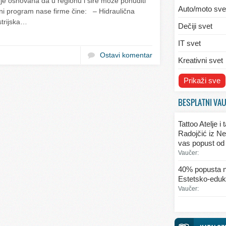
je osnovana da u regionu i šire može ponuditi
Auto/moto sve
ni program nase firme čine: – Hidraulična
strijska…
Dečiji svet
IT svet
Ostavi komentar
Kreativni svet
Svet ekologije
Prikaži sve
Svet enterijera
BESPLATNI VA
Svet informaci
Tattoo Atelje i
Svet kulinarst
Radojčić iz Ne
vas popust od
Svet lepote
Vaučer:
Svet ljubavi i 
40% popusta n
Estetsko-eduka
Svet mode
Vaučer:
Svet obrazova
Svet putovanj