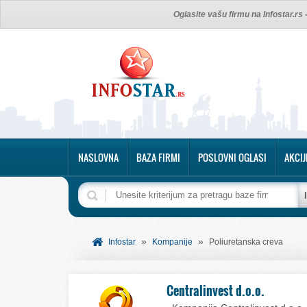
Oglasite vašu firmu na Infostar.rs
NASLOVNA
BAZA FIRMI
POSLOVNI OGLASI
AKCIJ
»
»
Infostar
Kompanije
Poliuretanska creva
Centralinvest d.o.o.