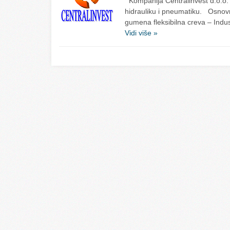
Kompanija Centralinvest d.o.o. 
hidrauliku i pneumatiku. Osnov
gumena fleksibilna creva – Indu
Vidi više »