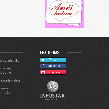
PRATITE NAS
Twitter
e za zdravlje
Facebook
žite se,
lećemo
Instagram
 sportski duh
 vaše
jmlađe