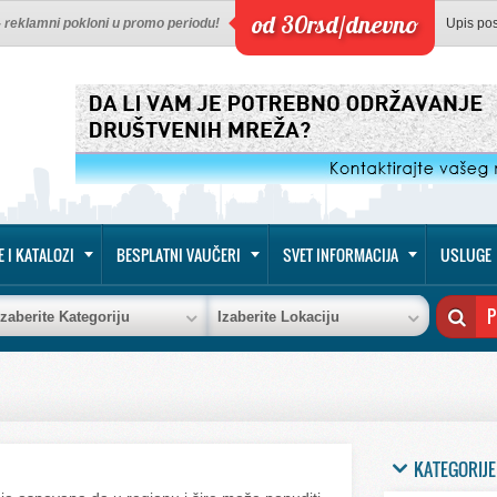
od 30rsd/dnevno
 - reklamni pokloni u promo periodu!
Upis po
E I KATALOZI
BESPLATNI VAUČERI
SVET INFORMACIJA
USLUGE
Izaberite Kategoriju
Izaberite Lokaciju
KATEGORIJE