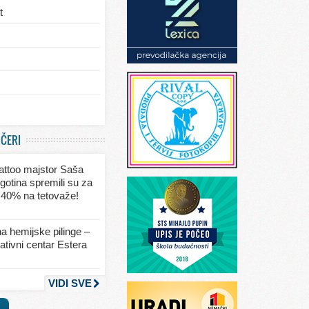
t
/eksterijera
UČERI
ja
 tattoo majstor Saša
va
gotina spremili su za
 40% na tetovaže!
seksa
a hemijske pilinge –
tivni centar Estera
nja
VIDI SVE
a