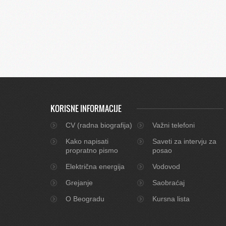
KORISNE INFORMACIJE
CV (radna biografija)
Važni telefoni
Kako napisati
Saveti za intervju za
propratno pismo
posao
Električna energija
Vodovod
Grejanje
Saobraćaj
O Beogradu
Kursna lista