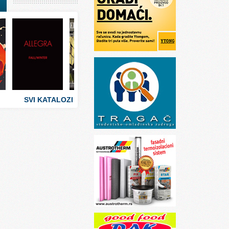
I
stva
 umetnosti
sti
SVI KATALOZI