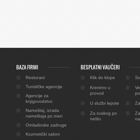
BAZA FIRMI
BESPLATNI VAUČERI
Restorani
Klik do klope
Sv
Turističke agencije
Krenimo u
Ve
provod
po
Agencije za
knjigovodstvo
U službi lepote
Za
Nameštaj, izrada
Za svakog po
Za
nameštaja po meri
nešto
na
Omladinske zadruge
Kozmetički saloni