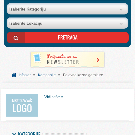
BAZA FIRMI
Izaberite Kategoriju
Izaberite Lokaciju
POSLOVNI OGLASI
AKCIJE I KATALOZI
BESPLATNI VAUČERI
»
»
SVET INFORMACIJA
Infostar
Kompanije
Polovne kozne garniture
USLUGE
Vidi više »
KATEGORIJE