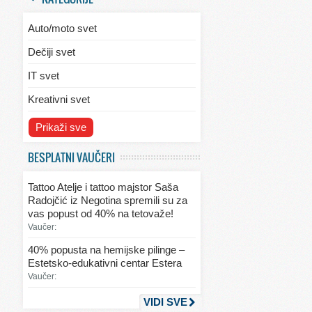
Auto/moto svet
Dečiji svet
IT svet
Kreativni svet
Svet ekologije
Prikaži sve
Svet enterijera/eksterijera
BESPLATNI VAUČERI
Svet informacija
Tattoo Atelje i tattoo majstor Saša
Svet kulinarstva
Radojčić iz Negotina spremili su za
vas popust od 40% na tetovaže!
Svet lepote
Vaučer:
Svet ljubavi i seksa
40% popusta na hemijske pilinge –
Estetsko-edukativni centar Estera
Svet mode
Vaučer:
Svet obrazovanja
VIDI SVE