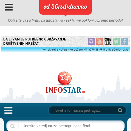
od 30rsd/dnevno
Oglasite vašu firmu na Infostar.rs - reklamni pokloni u promo periodu!
NASLOVNA