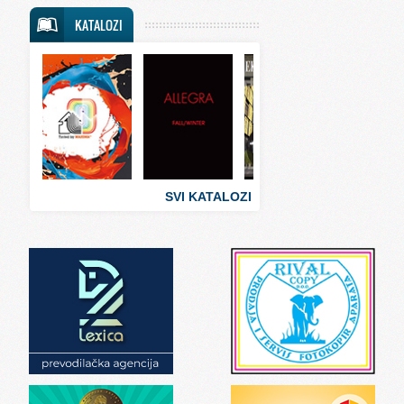
Svet putovanja
KATALOZI
Svet sporta
Svet tehnike
Svet ugostiteljstva
Svet zabave i umetnosti
Svet zanimljivosti
Svet zdravlja
SVI KATALOZI