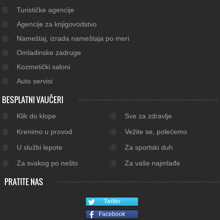
Turističke agencije
Agencije za knjigovodstvo
Nameštaj, izrada nameštaja po meri
Omladinske zadruge
Kozmetički saloni
Auto servisi
BESPLATNI VAUČERI
Klik do klope
Sve za zdravlje
Krenimo u provod
Vežite se, polećemo
U službi lepote
Za sportski duh
Za svakog po nešto
Za vaše najmlađe
PRATITE NAS
Twitter
Facebook