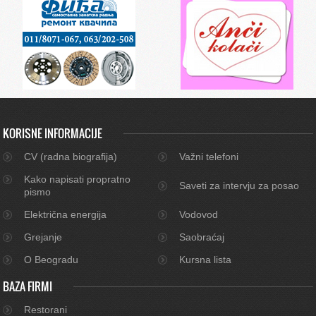
KORISNE INFORMACIJE
CV (radna biografija)
Važni telefoni
Kako napisati propratno
Saveti za intervju za posao
pismo
Električna energija
Vodovod
Grejanje
Saobraćaj
O Beogradu
Kursna lista
BAZA FIRMI
Restorani