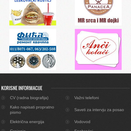
KORISNE INFORMACIJE
CV (radna biografija)
Važni telefoni
Kako napisati propratno
Saveti za intervju za posao
pismo
Električna energija
Vodovod
Grejanje
Saobraćaj