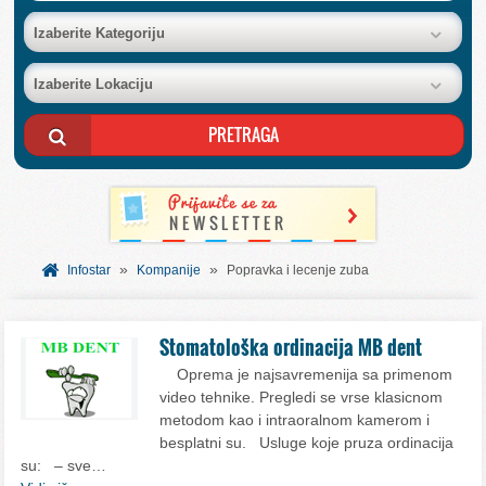
BAZA FIRMI
Izaberite Kategoriju
Izaberite Lokaciju
POSLOVNI OGLASI
AKCIJE I KATALOZI
BESPLATNI VAUČERI
»
»
SVET INFORMACIJA
Infostar
Kompanije
Popravka i lecenje zuba
USLUGE
Stomatološka ordinacija MB dent
Oprema je najsavremenija sa primenom
video tehnike. Pregledi se vrse klasicnom
metodom kao i intraoralnom kamerom i
besplatni su. Usluge koje pruza ordinacija
su: – sve…