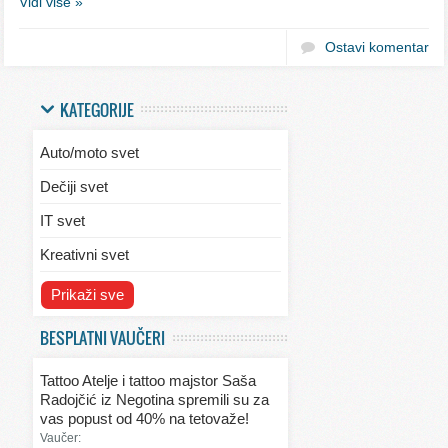
Vidi više »
Ostavi komentar
KATEGORIJE
Auto/moto svet
Dečiji svet
IT svet
Kreativni svet
Svet ekologije
Prikaži sve
Svet enterijera/eksterijera
BESPLATNI VAUČERI
Svet informacija
Tattoo Atelje i tattoo majstor Saša
Svet kulinarstva
Radojčić iz Negotina spremili su za
vas popust od 40% na tetovaže!
Svet lepote
Vaučer: