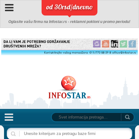
od 30rsd/dnevno
Oglasite vašu firmu na Infostar.rs - reklamni pokloni u promo periodu!
NASLOVNA