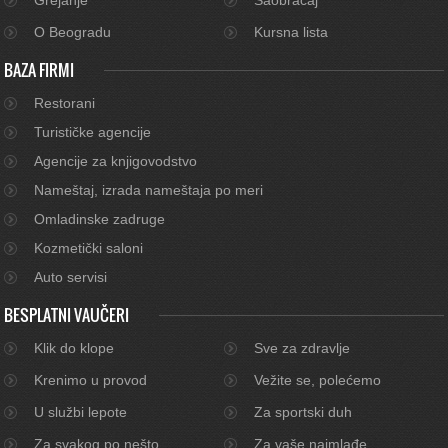
O Beogradu
Kursna lista
BAZA FIRMI
Restorani
Turističke agencije
Agencije za knjigovodstvo
Nameštaj, izrada nameštaja po meri
Omladinske zadruge
Kozmetički saloni
Auto servisi
BESPLATNI VAUČERI
Klik do klope
Sve za zdravlje
Krenimo u provod
Vežite se, polećemo
U službi lepote
Za sportski duh
Za svakog po nešto
Za vaše najmlađe