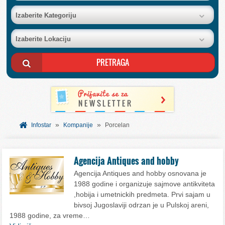
BAZA FIRMI
Izaberite Kategoriju
Izaberite Lokaciju
POSLOVNI OGLASI
AKCIJE I KATALOZI
BESPLATNI VAUČERI
»
»
SVET INFORMACIJA
Infostar
Kompanije
Porcelan
USLUGE
Agencija Antiques and hobby
Agencija Antiques and hobby osnovana je
1988 godine i organizuje sajmove antikviteta
,hobija i umetnickih predmeta. Prvi sajam u
bivsoj Jugoslaviji odrzan je u Pulskoj areni,
1988 godine, za vreme…