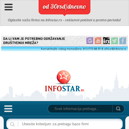
od 30rsd/dnevno
Oglasite vašu firmu na Infostar.rs - reklamni pokloni u promo periodu!
NASLOVNA