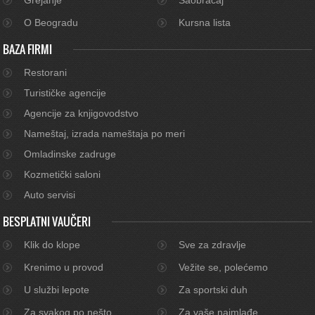
O Beogradu
Kursna lista
BAZA FIRMI
Restorani
Turističke agencije
Agencije za knjigovodstvo
Nameštaj, izrada nameštaja po meri
Omladinske zadruge
Kozmetički saloni
Auto servisi
BESPLATNI VAUČERI
Klik do klope
Sve za zdravlje
Krenimo u provod
Vežite se, polećemo
U službi lepote
Za sportski duh
Za svakog po nešto
Za vaše najmlađe