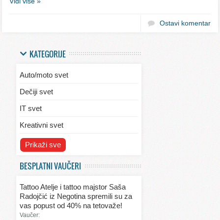
Vidi više »
Ostavi komentar
KATEGORIJE
Auto/moto svet
Dečiji svet
IT svet
Kreativni svet
Svet ekologije
Prikaži sve
Svet enterijera/eksterijera
BESPLATNI VAUČERI
Svet informacija
Tattoo Atelje i tattoo majstor Saša
Svet kulinarstva
Radojčić iz Negotina spremili su za
vas popust od 40% na tetovaže!
Svet lepote
Vaučer: