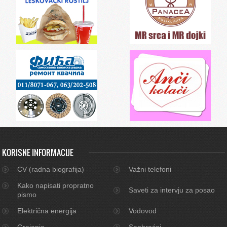
KORISNE INFORMACIJE
CV (radna biografija)
Važni telefoni
Kako napisati propratno
Saveti za intervju za posao
pismo
Električna energija
Vodovod
Grejanje
Saobraćaj